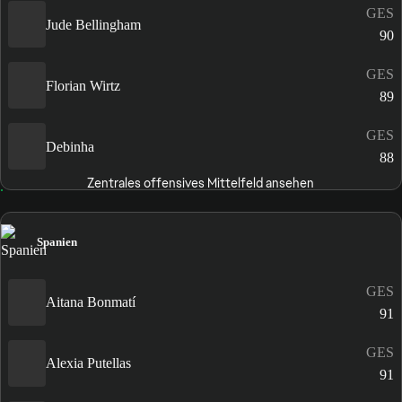
GES
Jude Bellingham
90
GES
Florian Wirtz
89
GES
Debinha
88
Zentrales offensives Mittelfeld ansehen
Spanien
GES
Aitana Bonmatí
91
GES
Alexia Putellas
91