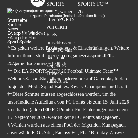
Users Interact
In-game Purchases (Includes Random Items)
Startseite
Kaufen
News
EA app für Windows
EA app für Mac
Sport Spiele
* Es gelten weitere Bedingungen & Einschränkungen. Weitere
Informationen sind unter
ea.com/games/ea-sports-fc/fc-
26/game-disclaimers
erhältlich.
** Die EA SPORTS FC™ 26 Football Ultimate Team™
Welttour-Saison-Statistiken basieren nur auf Gameplay in den
folgenden Modi: Squad Battles, Rivals, Champions und Draft.
††Diese Schritte müssen abgeschlossen werden, um die
ursprüngliche Aufteilung von FC Points bis zum 15. Juni 2026
zu erhalten (alle 6.000 FC Points). Für Einlösungen nach dem
15. September 2026 werden keine FC Points ausgegeben.
§ Wahlen wurden aus einem Pool der folgenden Kampagnen
ausgewählt: K.O.-Adel, Fantasy FC, FUT Birthday, Answer