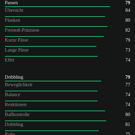
Passen
79
Übersicht
84
Flanken
80
Freistoß-Präzision
82
Kurze Pässe
79
Lange Pässe
73
Effet
74
Dribbling
79
Beweglichkeit
77
Balance
74
Reaktionen
74
Ballkontrolle
80
Dribbling
81
Ruhe
75