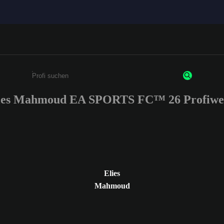
ies Mahmoud EA SPORTS FC™ 26 Profiwe
Gib mindestens 3 Zeichen oder Ziffern ein
Elies
Mahmoud