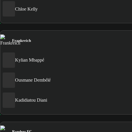
Chloe Kelly
Frankreich
Kylian Mbappé
Ousmane Dembélé
Kadidiatou Diani
Randers FC