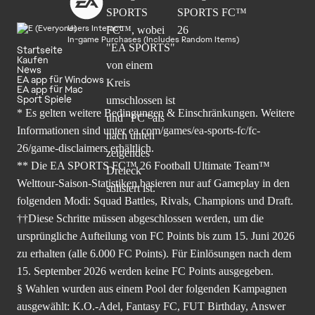
Users Interact
In-game Purchases (Includes Random Items)
Startseite
Kaufen
News
EA app für Windows
EA app für Mac
Sport Spiele
* Es gelten weitere Bedingungen & Einschränkungen. Weitere
Informationen sind unter
ea.com/games/ea-sports-fc/fc-
26/game-disclaimers
erhältlich.
** Die EA SPORTS FC™ 26 Football Ultimate Team™
Welttour-Saison-Statistiken basieren nur auf Gameplay in den
folgenden Modi: Squad Battles, Rivals, Champions und Draft.
††Diese Schritte müssen abgeschlossen werden, um die
ursprüngliche Aufteilung von FC Points bis zum 15. Juni 2026
zu erhalten (alle 6.000 FC Points). Für Einlösungen nach dem
15. September 2026 werden keine FC Points ausgegeben.
§ Wahlen wurden aus einem Pool der folgenden Kampagnen
ausgewählt: K.O.-Adel, Fantasy FC, FUT Birthday, Answer