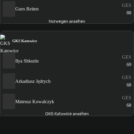
GES
Guro Reiten
88
Norwegen ansehen
GKS Katowice
GES
Ilya Shkurin
69
GES
Arkadiusz Jędrych
68
GES
Mateusz Kowalczyk
68
GKS Katowice ansehen