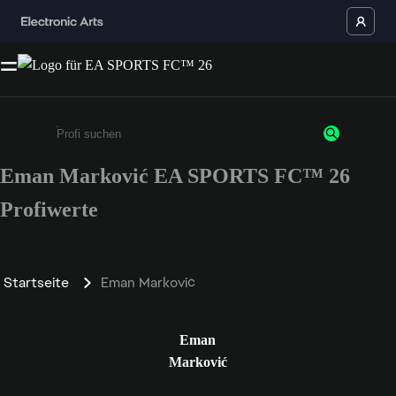
Eman Marković EA SPORTS FC™ 26
Gib mindestens 3 Zeichen oder Ziffern ein
Profiwerte
Startseite
Eman Marković
Eman
Marković