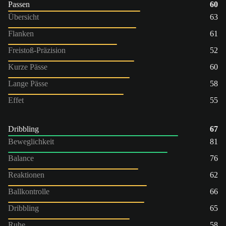
Passen
60
Übersicht
63
Flanken
61
Freistoß-Präzision
52
Kurze Pässe
60
Lange Pässe
58
Effet
55
Dribbling
67
Beweglichkeit
81
Balance
76
Reaktionen
62
Ballkontrolle
66
Dribbling
65
Ruhe
58