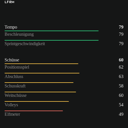
LF
RM
Tempo
79
Beschleunigung
79
Sprintgeschwindigkeit
79
Schüsse
60
Positionsspiel
62
Abschluss
63
Schusskraft
58
Weitschüsse
60
Volleys
54
Elfmeter
49