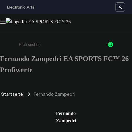
Fernando Zampedri EA SPORTS FC™ 26
Gib mindestens 3 Zeichen oder Ziffern ein
Profiwerte
Startseite
Fernando Zampedri
Fernando
Zampedri