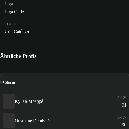
Liga
Liga Chile
Team
Uni. Católica
Ähnliche Profis
ST
Sturm
GES
Kylian Mbappé
91
GES
Ousmane Dembélé
90