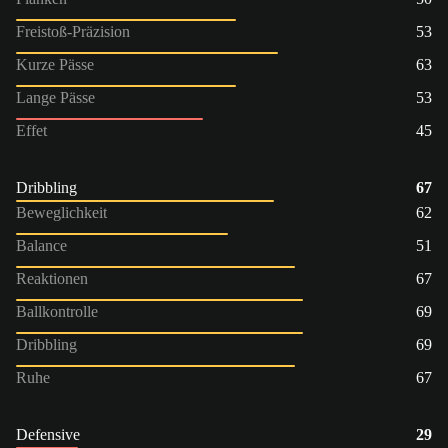
Freistoß-Präzision
53
Kurze Pässe
63
Lange Pässe
53
Effet
45
Dribbling
67
Beweglichkeit
62
Balance
51
Reaktionen
67
Ballkontrolle
69
Dribbling
69
Ruhe
67
Defensive
29