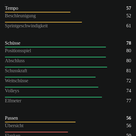
Tempo
57
Beschleunigung
52
Sprintgeschwindigkeit
61
Schüsse
78
Positionsspiel
80
Abschluss
80
Schusskraft
81
Weitschüsse
72
Volleys
74
Elfmeter
77
Passen
56
Übersicht
56
Flanken
50