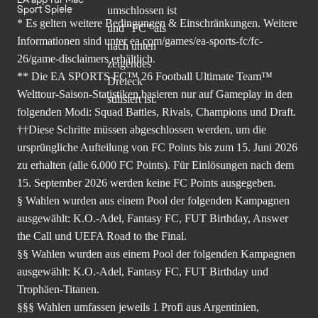
Sport Spiele
* Es gelten weitere Bedingungen & Einschränkungen. Weitere
Informationen sind unter
ea.com/games/ea-sports-fc/fc-
26/game-disclaimers
erhältlich.
** Die EA SPORTS FC™ 26 Football Ultimate Team™
Welttour-Saison-Statistiken basieren nur auf Gameplay in den
folgenden Modi: Squad Battles, Rivals, Champions und Draft.
††Diese Schritte müssen abgeschlossen werden, um die
ursprüngliche Aufteilung von FC Points bis zum 15. Juni 2026
zu erhalten (alle 6.000 FC Points). Für Einlösungen nach dem
15. September 2026 werden keine FC Points ausgegeben.
§ Wahlen wurden aus einem Pool der folgenden Kampagnen
ausgewählt: K.O.-Adel, Fantasy FC, FUT Birthday, Answer
the Call und UEFA Road to the Final.
§§ Wahlen wurden aus einem Pool der folgenden Kampagnen
ausgewählt: K.O.-Adel, Fantasy FC, FUT Birthday und
Trophäen-Titanen.
§§§ Wahlen umfassen jeweils 1 Profi aus Argentinien,