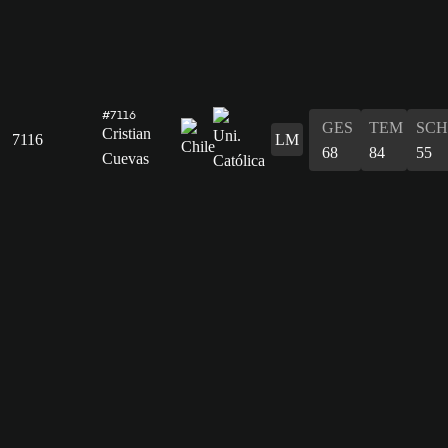
#7116
GES
TEM
SCH
Cristian
7116
LM
68
84
55
Cuevas