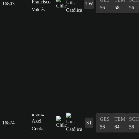
Francisco
16803
TW
56
58
56
Valdés
#16874
GES
TEM
SCH
Axel
16874
ST
56
64
56
Cerda