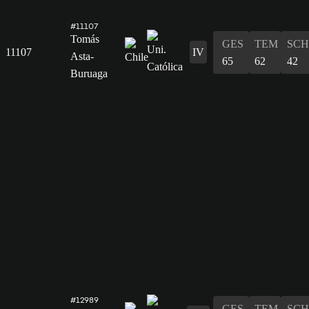
#11107
Tomás
GES
TEM
SCH
11107
IV
Asta-
65
62
42
Buruaga
#12989
GES
TEM
SCH