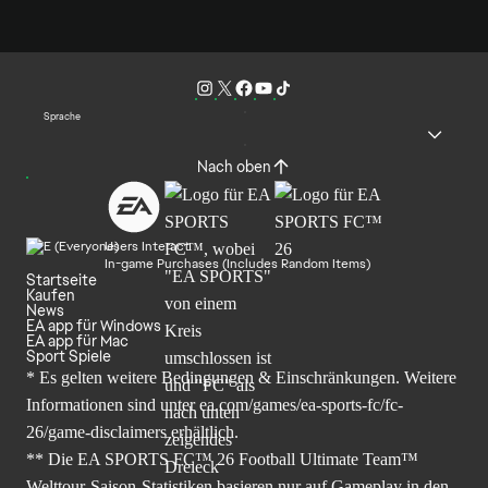
Sprache
Nach oben
Users Interact
In-game Purchases (Includes Random Items)
Startseite
Kaufen
News
EA app für Windows
EA app für Mac
Sport Spiele
* Es gelten weitere Bedingungen & Einschränkungen. Weitere
Informationen sind unter
ea.com/games/ea-sports-fc/fc-
26/game-disclaimers
erhältlich.
** Die EA SPORTS FC™ 26 Football Ultimate Team™
Welttour-Saison-Statistiken basieren nur auf Gameplay in den