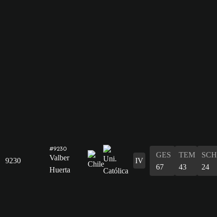
#9230
GES
TEM
SCH
Valber
9230
IV
67
43
24
Huerta