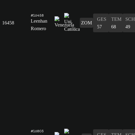
#16458
GES
TEM
SCH
Leenhan
16458
ZOM
57
68
49
Romero
#16803
GES
TEM
SCH