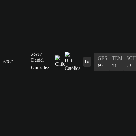
#6987
GES
TEM
SCH
Daniel
6987
IV
69
71
23
González