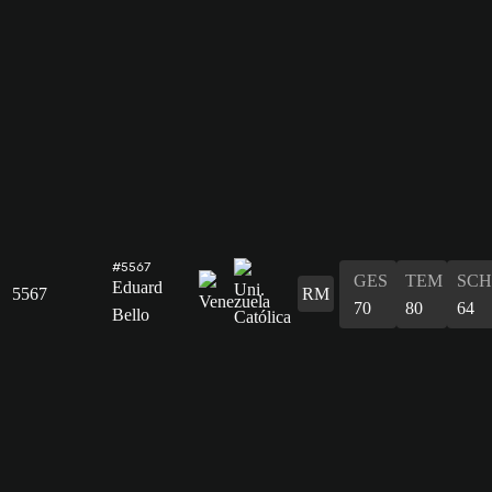
#5567
GES
TEM
SCH
Eduard
5567
RM
70
80
64
Bello