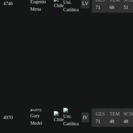
Eugenio
4746
LV
71
66
51
Mena
#4970
GES
TEM
SCH
Gary
4970
IV
71
48
48
Medel