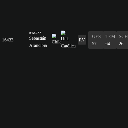
#16433
GES
TEM
SCH
Sebastián
16433
RV
57
64
26
Arancibia