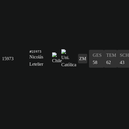
#15973
GES
TEM
SCH
Nicolás
15973
ZM
58
62
43
Letelier