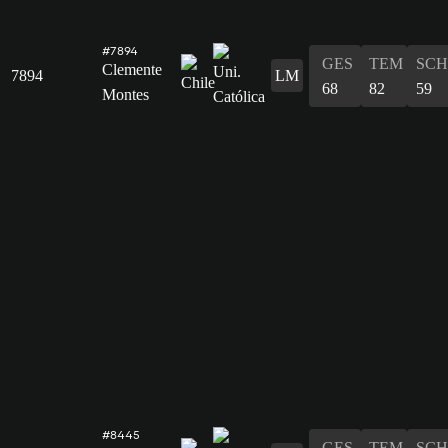
#7894
GES
TEM
SCH
Clemente
7894
LM
68
82
59
Montes
#8445
GES
TEM
SCH