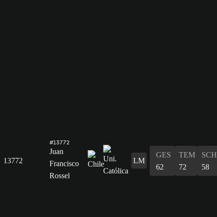
#13772
Juan
GES
TEM
SCH
13772
LM
Francisco
62
72
58
Rossel