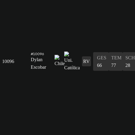
#10096
GES
TEM
SCH
Dylan
10096
RV
66
77
28
Escobar