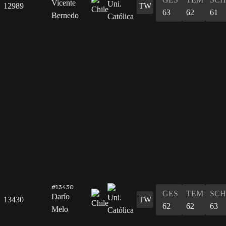
Vicente
12989
TW
63
62
61
Bernedo
#13430
GES
TEM
SCH
Darío
13430
TW
62
62
63
Melo