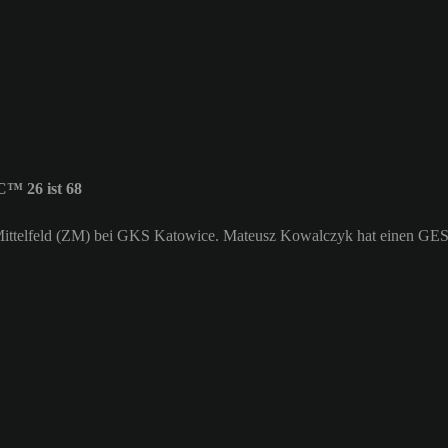
™ 26 ist 68
es Mittelfeld (ZM) bei GKS Katowice. Mateusz Kowalczyk hat einen GE