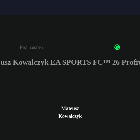
usz Kowalczyk EA SPORTS FC™ 26 Profi
Gib mindestens 3 Zeichen oder Ziffern ein
Mateusz
Kowalczyk