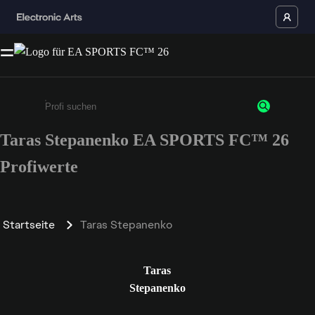
Taras Stepanenko EA SPORTS FC™ 26
Gib mindestens 3 Zeichen oder Ziffern ein
Profiwerte
Startseite
Taras Stepanenko
Taras
Stepanenko