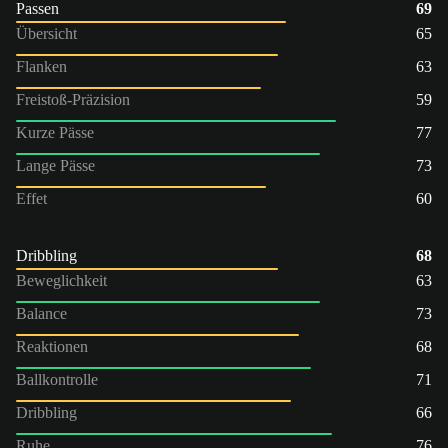
Passen
69
Übersicht
65
Flanken
63
Freistoß-Präzision
59
Kurze Pässe
77
Lange Pässe
73
Effet
60
Dribbling
68
Beweglichkeit
63
Balance
73
Reaktionen
68
Ballkontrolle
71
Dribbling
66
Ruhe
76