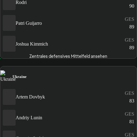
Rodri
90
GES
Patri Guijarro
89
GES
Joshua Kimmich
89
Zentrales defensives Mittelfeld ansehen
Ukraine
GES
Artem Dovbyk
83
GES
Andriy Lunin
81
GES