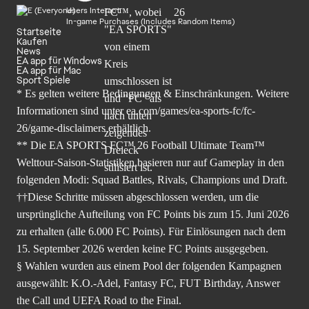
Users Interact
In-game Purchases (Includes Random Items)
Startseite
Kaufen
News
EA app für Windows
EA app für Mac
Sport Spiele
* Es gelten weitere Bedingungen & Einschränkungen. Weitere
Informationen sind unter
ea.com/games/ea-sports-fc/fc-
26/game-disclaimers
erhältlich.
** Die EA SPORTS FC™ 26 Football Ultimate Team™
Welttour-Saison-Statistiken basieren nur auf Gameplay in den
folgenden Modi: Squad Battles, Rivals, Champions und Draft.
††Diese Schritte müssen abgeschlossen werden, um die
ursprüngliche Aufteilung von FC Points bis zum 15. Juni 2026
zu erhalten (alle 6.000 FC Points). Für Einlösungen nach dem
15. September 2026 werden keine FC Points ausgegeben.
§ Wahlen wurden aus einem Pool der folgenden Kampagnen
ausgewählt: K.O.-Adel, Fantasy FC, FUT Birthday, Answer
the Call und UEFA Road to the Final.