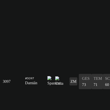
GES
TEM
S
#3097
3097
ZM
Damián
73
71
60