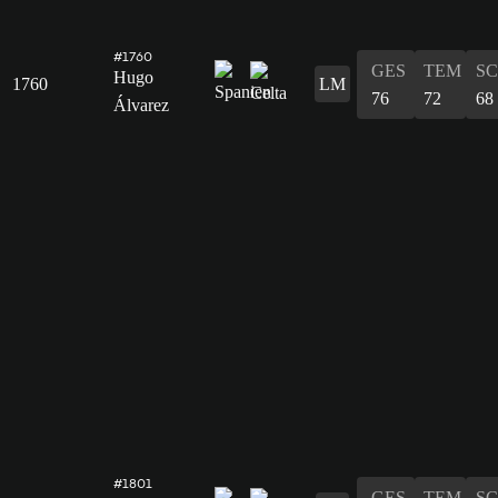
#1760
GES
TEM
S
Hugo
1760
LM
76
72
68
Álvarez
#1801
GES
TEM
S