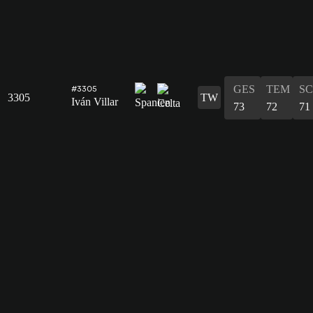
GES
TEM
S
#3305
3305
TW
Iván Villar
73
72
71