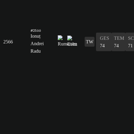
#2566
Ionuț
GES
TEM
S
2566
TW
Andrei
74
74
71
Radu