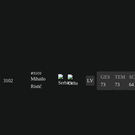
#3102
GES
TEM
S
Mihailo
3102
LV
73
73
64
Ristić