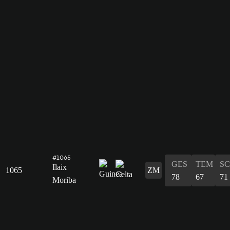
#1065
GES
TEM
S
Ilaix
1065
ZM
78
67
71
Moriba