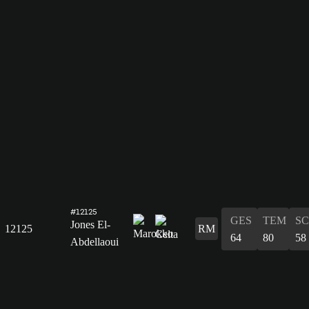
#12125
GES
TEM
S
Jones El-
12125
RM
64
80
58
Abdellaoui