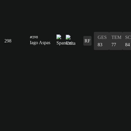
GES
TEM
S
#298
298
RF
Iago Aspas
83
77
84