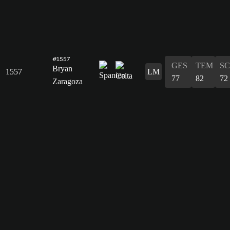
#1557
GES
TEM
S
Bryan
1557
LM
77
82
72
Zaragoza