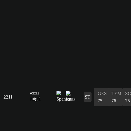
GES
TEM
S
#2211
2211
ST
Jutglà
75
76
75