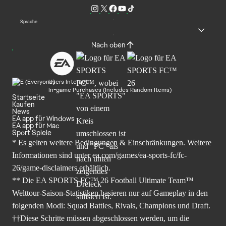
Sprache
Nach oben
Users Interact
In-game Purchases (Includes Random Items)
Startseite
Kaufen
News
EA app für Windows
EA app für Mac
Sport Spiele
* Es gelten weitere Bedingungen & Einschränkungen. Weitere
Informationen sind unter
ea.com/games/ea-sports-fc/fc-
26/game-disclaimers
erhältlich.
** Die EA SPORTS FC™ 26 Football Ultimate Team™
Welttour-Saison-Statistiken basieren nur auf Gameplay in den
folgenden Modi: Squad Battles, Rivals, Champions und Draft.
††Diese Schritte müssen abgeschlossen werden, um die