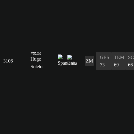
#3106
GES
TEM
S
Hugo
3106
ZM
73
69
66
Sotelo