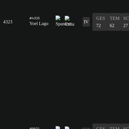
GES
TEM
S
#4323
4323
IV
Yoel Lago
72
62
27
GES
TEM
S
#9822