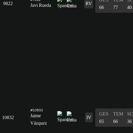
9822
RV
Javi Rueda
66
77
40
#10832
GES
TEM
S
Jaime
10832
IV
65
66
36
Vázquez