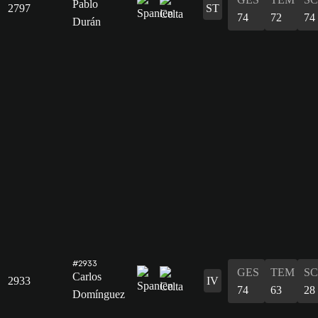
Pablo
2797
ST
74
72
74
Durán
#2933
GES
TEM
S
Carlos
2933
IV
74
63
28
Domínguez