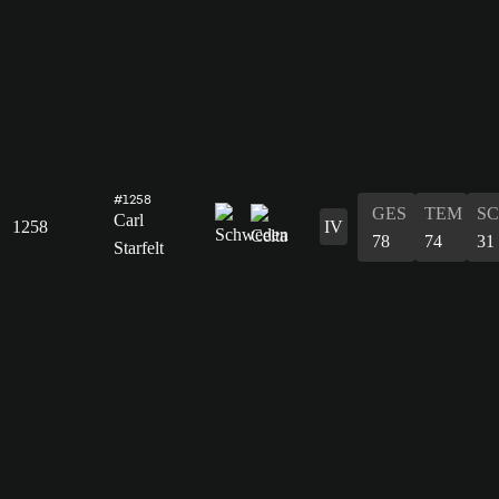
#1258
GES
TEM
S
Carl
1258
IV
78
74
31
Starfelt