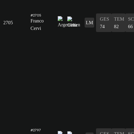
#2705
GES
TEM
S
Franco
2705
LM
74
82
66
Cervi
#2797
GES
TEM
S