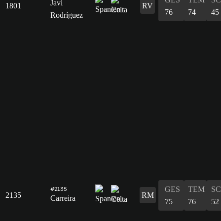
Javi
1801
RV
76
74
45
Rodríguez
GES
TEM
S
#2135
2135
RM
Carreira
75
76
52