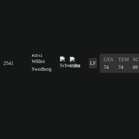
#2541
GES
TEM
S
Williot
2541
LF
74
74
69
Swedberg