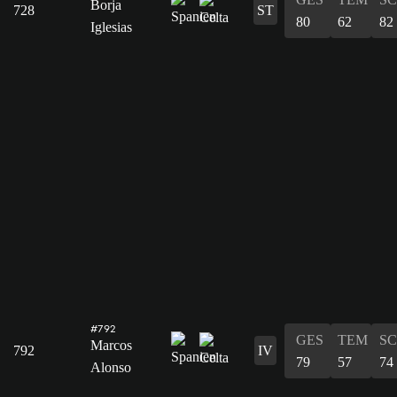
Borja
728
ST
80
62
82
Iglesias
#792
GES
TEM
S
Marcos
792
IV
79
57
74
Alonso