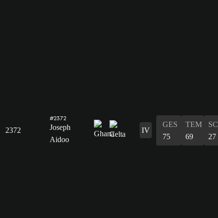
#2372
GES
TEM
S
Joseph
2372
IV
75
69
27
Aidoo