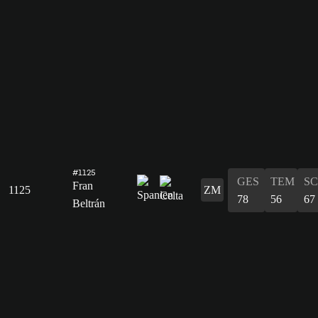
#1125
GES
TEM
S
Fran
1125
ZM
78
56
67
Beltrán