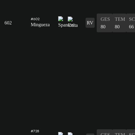
GES
TEM
S
#602
602
RV
Mingueza
80
80
66
#728
GES
TEM
S