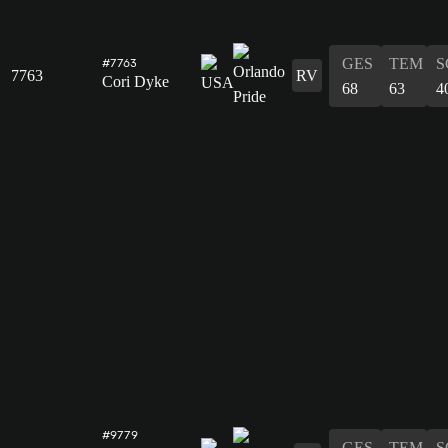
GES
TEM
S
#7763
7763
RV
Cori Dyke
68
63
4
#9779
GES
TEM
S