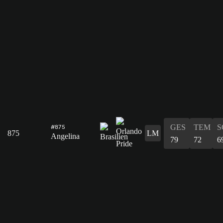
GES
TEM
S
#875
875
LM
Angelina
79
72
6