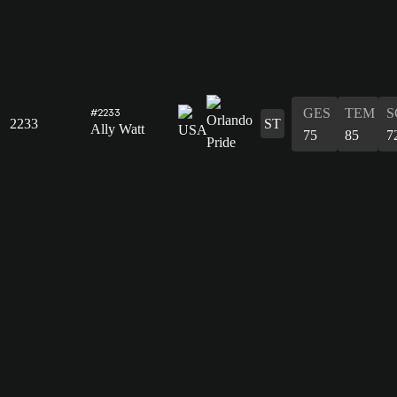
GES
TEM
S
#2233
2233
ST
Ally Watt
75
85
7