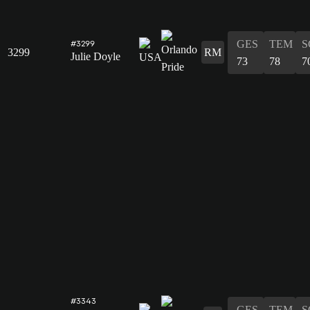
GES
TEM
S
#3299
3299
RM
Julie Doyle
73
78
7
#3343
GES
TEM
S