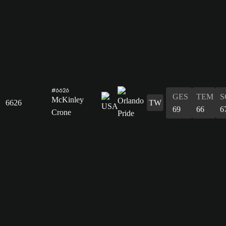
#6626
GES
TEM
S
McKinley
6626
TW
69
66
6
Crone