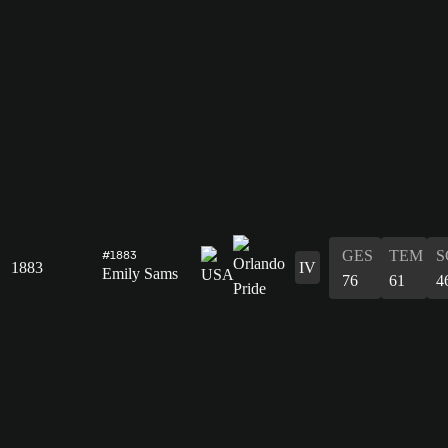
GES
TEM
S
#1883
1883
IV
Emily Sams
76
61
4