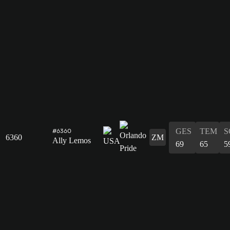
GES
TEM
S
#6360
6360
ZM
Ally Lemos
69
65
5