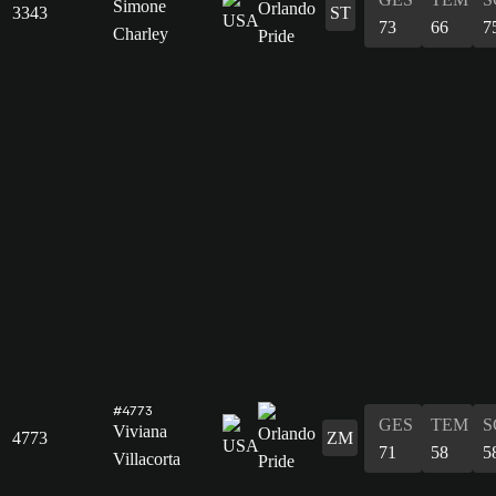
Simone
3343
ST
73
66
7
Charley
#4773
GES
TEM
S
Viviana
4773
ZM
71
58
5
Villacorta