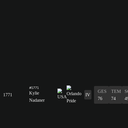
#1771
GES
TEM
S
Kylie
1771
IV
76
74
4
Nadaner