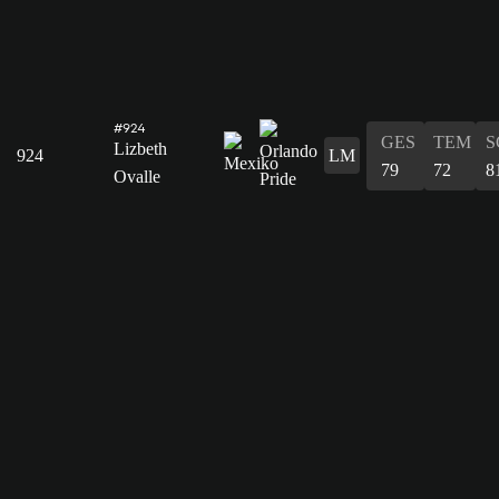
#924
GES
TEM
S
Lizbeth
924
LM
79
72
8
Ovalle