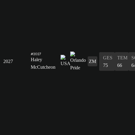
#2027
GES
TEM
S
Haley
2027
ZM
75
66
6
McCutcheon