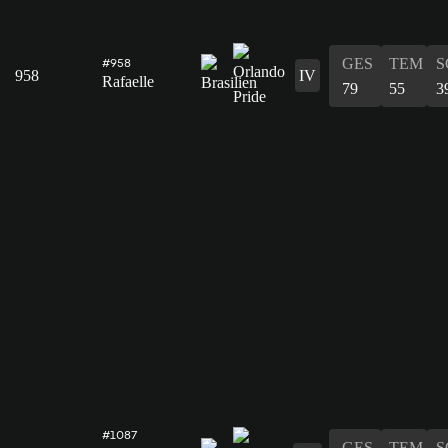
GES
TEM
S
#958
958
IV
Rafaelle
79
55
3
#1087
GES
TEM
S