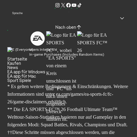
Sprache
Nach oben
Users Interact
In-game Purchases (Includes Random Items)
Startseite
Kaufen
News
EA app für Windows
EA app für Mac
Sport Spiele
* Es gelten weitere Bedingungen & Einschränkungen. Weitere
Informationen sind unter
ea.com/games/ea-sports-fc/fc-
26/game-disclaimers
erhältlich.
** Die EA SPORTS FC™ 26 Football Ultimate Team™
Welttour-Saison-Statistiken basieren nur auf Gameplay in den
folgenden Modi: Squad Battles, Rivals, Champions und Draft.
††Diese Schritte müssen abgeschlossen werden, um die