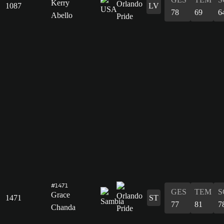
Kerry
1087
LV
78
69
6
Abello
#1471
GES
TEM
S
Grace
1471
ST
77
81
7
Chanda