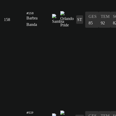
#158
GES
TEM
S
Barbra
158
ST
85
92
8
Banda
#519
GES
TEM
S