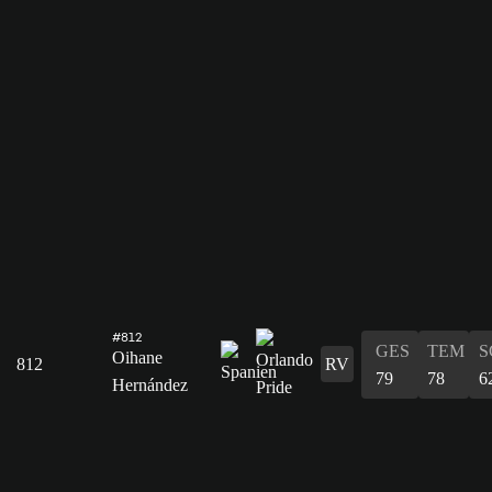
#812
GES
TEM
S
Oihane
812
RV
79
78
6
Hernández