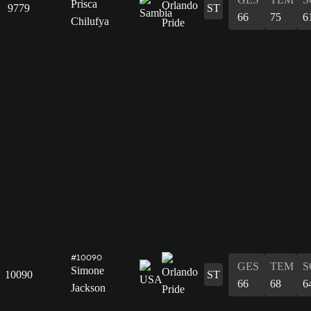
Prisca
9779
ST
66
75
6
Chilufya
#10090
GES
TEM
S
Simone
10090
ST
66
68
6
Jackson