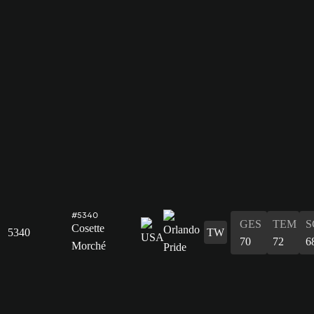
#5340
GES
TEM
S
Cosette
5340
TW
70
72
6
Morché