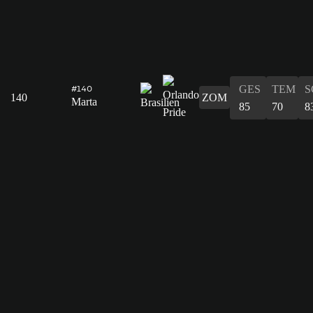
GES
TEM
S
#140
140
ZOM
Marta
85
70
8