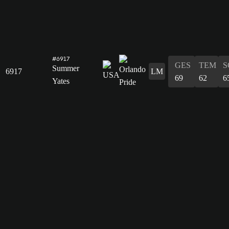
#6917
GES
TEM
S
Summer
6917
LM
69
62
6
Yates