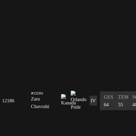
#12186
GES
TEM
S
Zara
12186
IV
64
55
4
Chavoshi