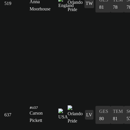
Anna
519
TW
81
78
7
Moorhouse
#637
GES
TEM
S
Carson
637
LV
80
81
5
Pickett