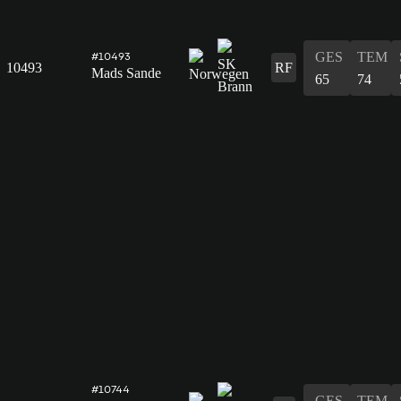
GES
TEM
#10493
10493
RF
Mads Sande
65
74
#10744
GES
TEM