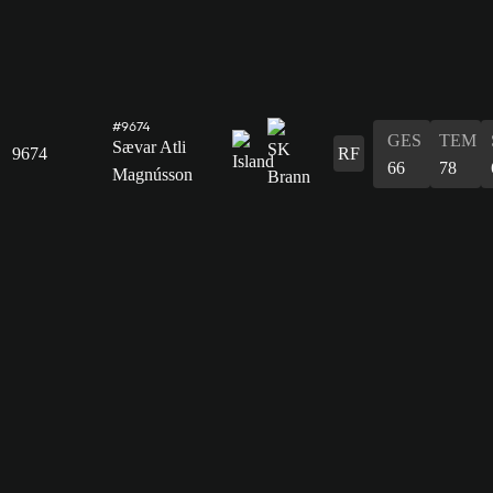
#9674
GES
TEM
Sævar Atli
9674
RF
66
78
Magnússon