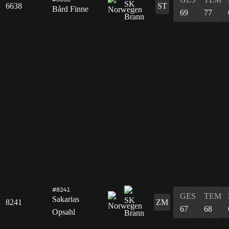
6638
ST
Bård Finne
69
77
#8241
GES
TEM
Sakarias
8241
ZM
67
68
Opsahl