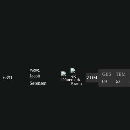
#6391
GES
TEM
Jacob
6391
ZDM
69
63
Sørensen