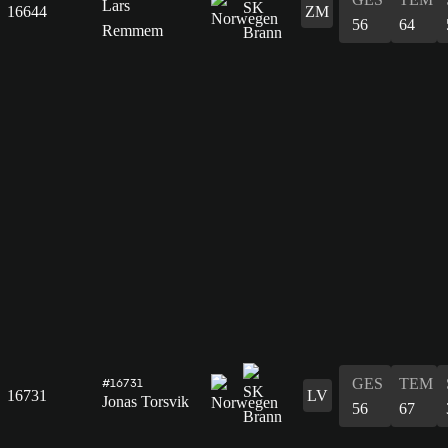
Lars
16644
ZM
56
64
Remmem
GES
TEM
#16731
16731
LV
Jonas Torsvik
56
67