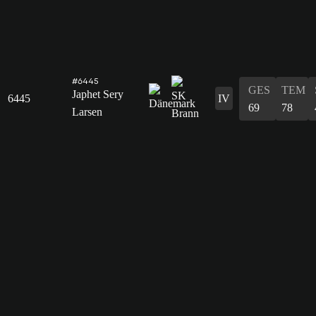
#6445
GES
TEM
Japhet Sery
6445
IV
69
78
Larsen