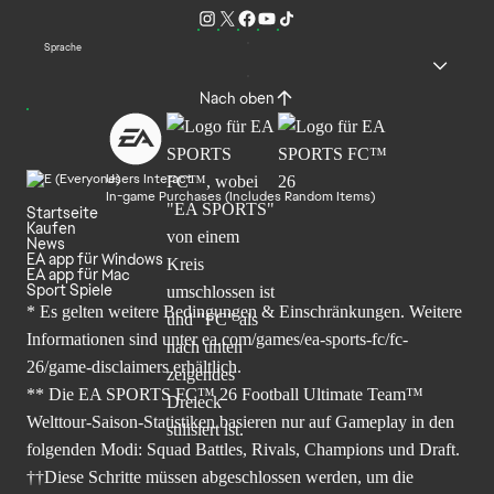
Sprache
Nach oben
Users Interact
In-game Purchases (Includes Random Items)
Startseite
Kaufen
News
EA app für Windows
EA app für Mac
Sport Spiele
* Es gelten weitere Bedingungen & Einschränkungen. Weitere
Informationen sind unter
ea.com/games/ea-sports-fc/fc-
26/game-disclaimers
erhältlich.
** Die EA SPORTS FC™ 26 Football Ultimate Team™
Welttour-Saison-Statistiken basieren nur auf Gameplay in den
folgenden Modi: Squad Battles, Rivals, Champions und Draft.
††Diese Schritte müssen abgeschlossen werden, um die