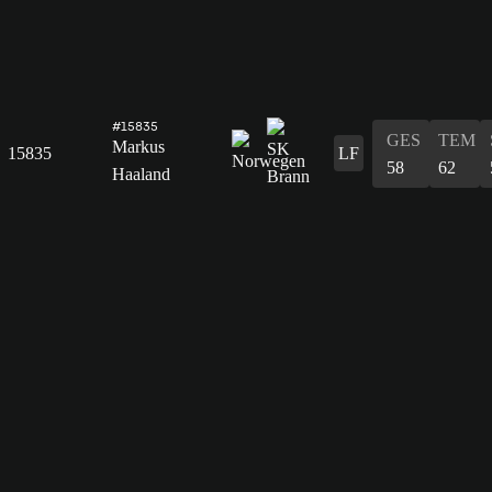
#15835
GES
TEM
Markus
15835
LF
58
62
Haaland