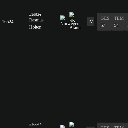
#16524
GES
TEM
Rasmus
16524
IV
57
54
Holten
#16644
GES
TEM