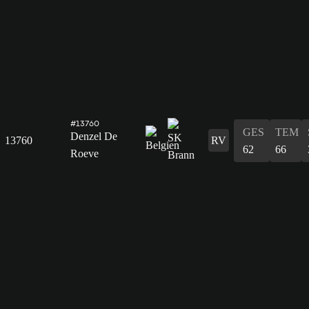
#13760
GES
TEM
Denzel De
13760
RV
62
66
Roeve