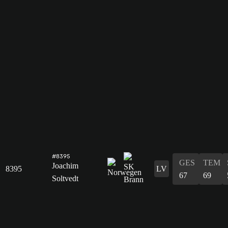
#8395
GES
TEM
Joachim
8395
LV
67
69
Soltvedt