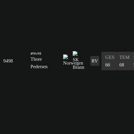
#9498
GES
TEM
Thore
9498
RV
66
68
Pedersen