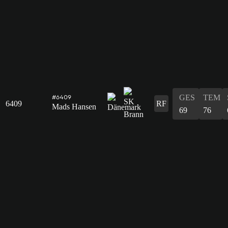
GES
TEM
#6409
6409
RF
Mads Hansen
69
76