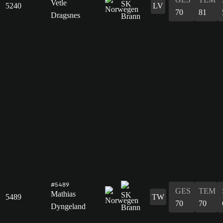
Vetle
5240
LV
70
81
Dragsnes
#5489
GES
TEM
Mathias
5489
TW
70
70
Dyngeland