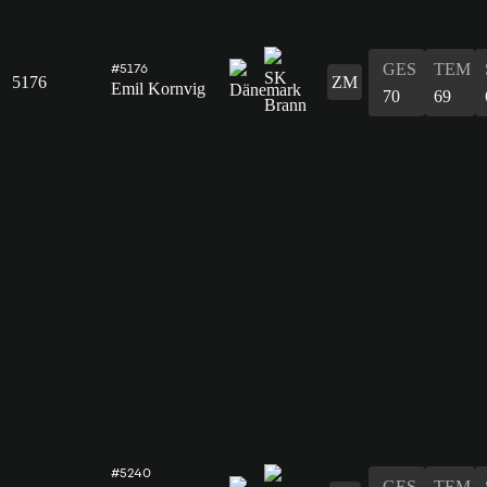
GES
TEM
#5176
5176
ZM
Emil Kornvig
70
69
#5240
GES
TEM