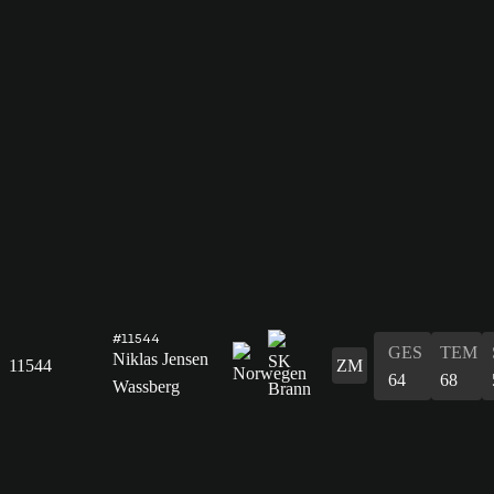
#11544
GES
TEM
Niklas Jensen
11544
ZM
64
68
Wassberg