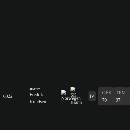
#6022
GES
TEM
Fredrik
6022
IV
70
37
Knudsen