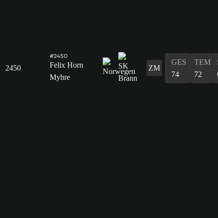
#2450
GES
TEM
Felix Horn
2450
ZM
74
72
Myhre