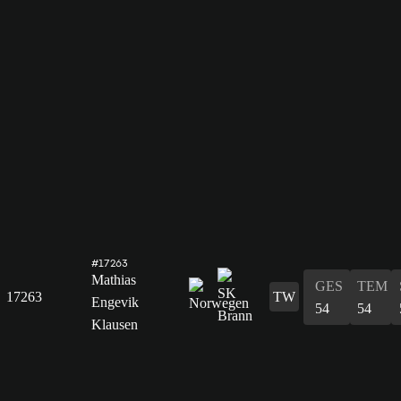
#17263
Mathias
GES
TEM
17263
TW
Engevik
54
54
Klausen