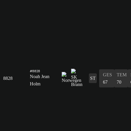
#8828
GES
TEM
Noah Jean
8828
ST
67
70
Holm