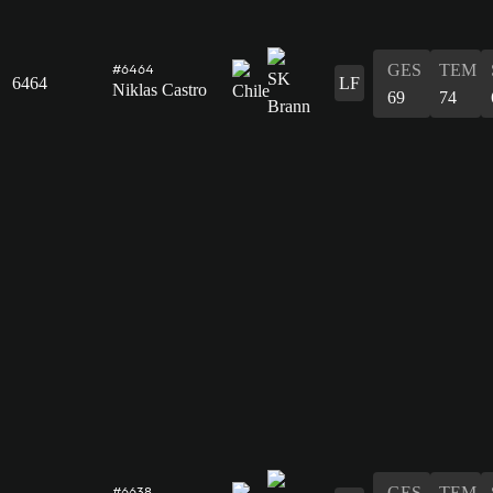
GES
TEM
#6464
6464
LF
Niklas Castro
69
74
GES
TEM
#6638