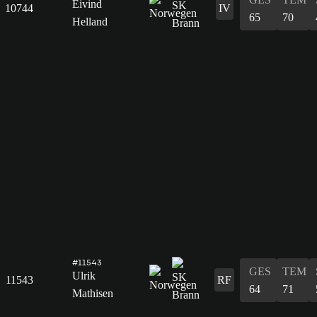
Eivind
10744
IV
65
70
Helland
#11543
GES
TEM
Ulrik
11543
RF
64
71
Mathisen