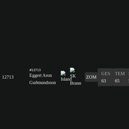
#12713
GES
TEM
Eggert Aron
12713
ZOM
63
65
Guðmundsson