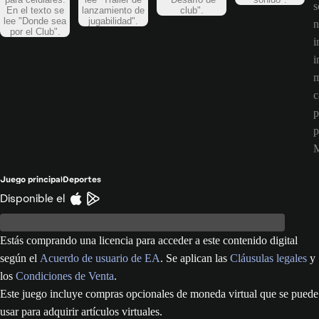
Android/Google Play: https://fcmobile.sng.link/Dn1ol/fmnz iOS/App
Store: https://fcmobile.sng.link/Dn1ol/fmnz Follow us on Instagram:
https://www.instagram.com/easfcmobile/ Follow us on Twitter / X:
https://twitter.com/EASFCMobile Follow us on Facebook:
https://www.facebook.com/EASFCMobile/ Follow us on Twitch:
https://www.twitch.tv/easfcmobile Follow us on Threads:
https://www.threads.net/@easfcmobile
Juego principal
Deportes
Disponible el
Estás comprando una licencia para acceder a este contenido digital
según el
Acuerdo de usuario de EA
. Se aplican las
Cláusulas legales
y
los
Condiciones de Venta
.
Este juego incluye compras opcionales de moneda virtual que se puede
usar para adquirir artículos virtuales.