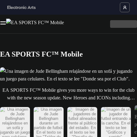
EA SPORTS FC™ Mobile
Una imagen de Jude Bellingham relajándose en un sofá y jugando un juego
EA SPORTS FC™ Mobile gives you more ways to win for the club
with the new season update. New Heroes and ICONs including
Gianluigi Buffon, Gareth Bale, and Lilian Thuram have been added to
an updated roster of 18,000+ players across 690+ teams and over 30
leagues. New features include Club Challenge, allowing you to step
into the shoes of your favourite LALIGA EA SPORTS and Premier
League teams. Watch the launch trailer and step onto the pitch today.