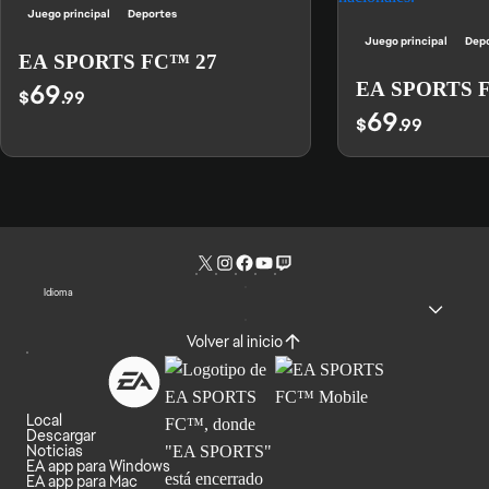
Juego principal
Deportes
Juego principal
Dep
EA SPORTS FC™ 27
69
EA SPORTS 
$
.99
69
$
.99
Idioma
Volver al inicio
Local
Descargar
Noticias
EA app para Windows
EA app para Mac