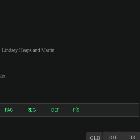
tz, Lindsey Heaps and Martin
máx.
PAS
REG
DEF
FÍS
RIT
TIR
GLB