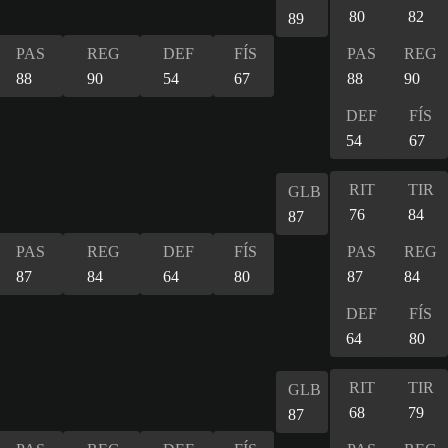
80
82
89
PAS
REG
DEF
FÍS
PAS
REG
88
90
54
67
88
90
DEF
FÍS
54
67
RIT
TIR
GLB
76
84
87
PAS
REG
DEF
FÍS
PAS
REG
87
84
64
80
87
84
DEF
FÍS
64
80
RIT
TIR
GLB
68
79
87