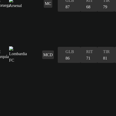
GLB
RIT
TIR
MC
87
68
79
GLB
RIT
TIR
MCD
86
71
81