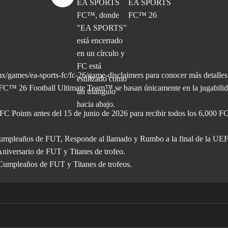
x/games/ea-sports-fc/fc-26/game-disclaimers para conocer más
detalles
C™ 26 Football Ultimate Team™ se basan únicamente en la jugabilida
 FC Points antes del 15 de junio de 2026 para recibir todos los 6,000 F
, Cumpleaños de FUT, Responde al llamado y Rumbo a la final de la UE
Aniversario de FUT y Titanes de trofeo.
 Cumpleaños de FUT y Titanes de trofeos.