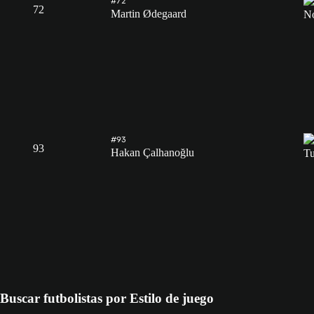
#72
72
Martin Ødegaard
#93
93
Hakan Çalhanoğlu
Buscar futbolistas por Estilo de juego