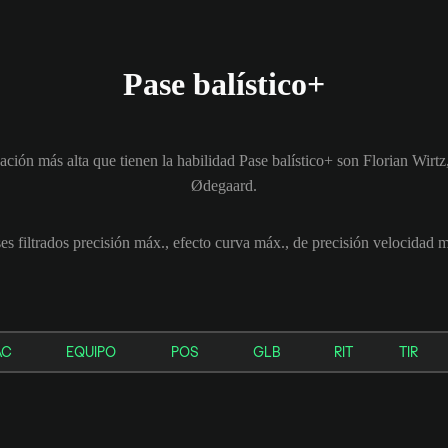
Pase balístico+
cación más alta que tienen la habilidad Pase balístico+ son Florian Wir
Ødegaard.
es filtrados precisión máx., efecto curva máx., de precisión velocidad 
AC
EQUIPO
POS
GLB
RIT
TIR