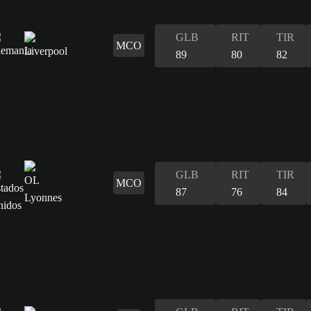
GLB
RIT
TIR
MCO
89
80
82
GLB
RIT
TIR
MCO
87
76
84