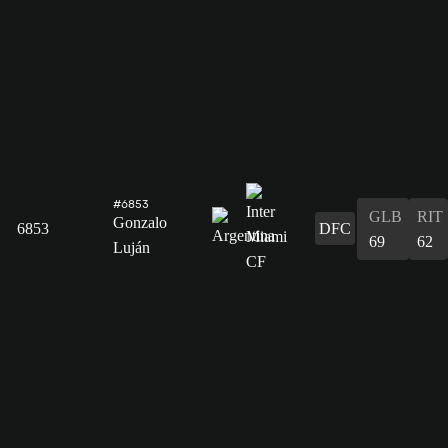
#6853
GLB
RIT
Gonzalo
6853
DFC
69
62
Luján