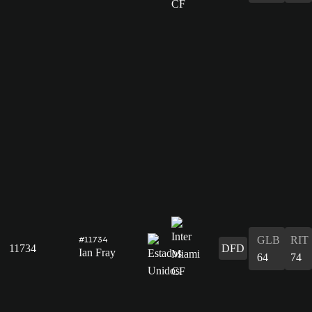
GLB
RIT
#11734
11734
DFD
Ian Fray
64
74