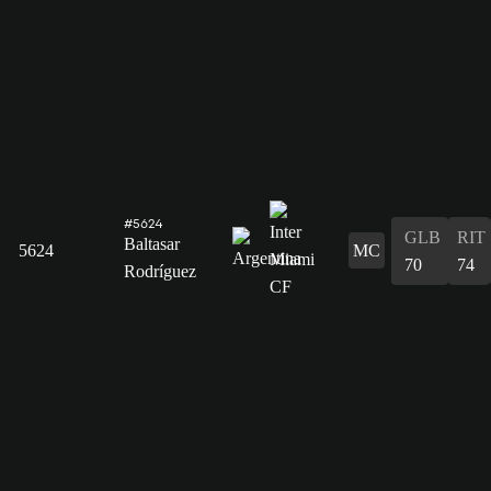
#5624
GLB
RIT
Baltasar
5624
MC
70
74
Rodríguez