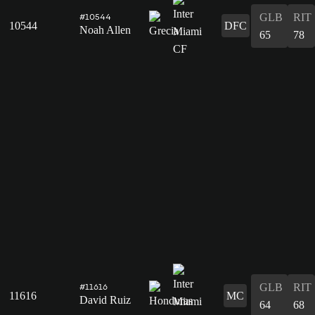
GLB
RIT
#10544
10544
DFC
Noah Allen
65
78
GLB
RIT
#11616
11616
MC
David Ruiz
64
68