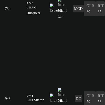
#734
GLB
RIT
Sergio
734
MCD
80
35
Busquets
GLB
RIT
#943
943
DC
Luis Suárez
79
53