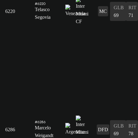
#6220
GLB
RIT
Telasco
6220
MC
69
71
Segovia
#6286
GLB
RIT
Marcelo
6286
DFD
69
78
Weigandt