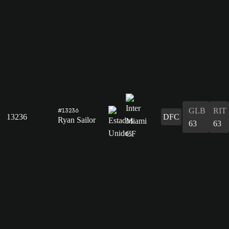
GLB
RIT
#13236
13236
DFC
Ryan Sailor
63
63