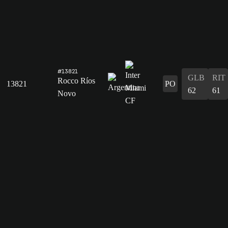
#13821
GLB
RIT
Rocco Ríos
13821
PO
62
61
Novo