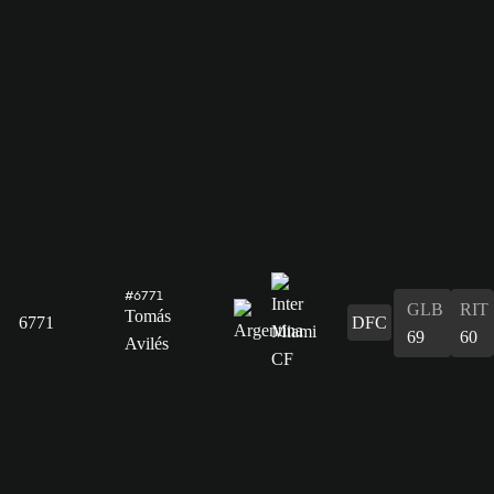
#6771
GLB
RIT
Tomás
6771
DFC
69
60
Avilés