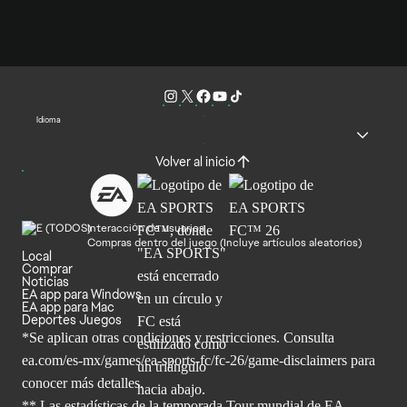
Idioma
Volver al inicio
Interacción de usuarios
Compras dentro del juego (Incluye artículos aleatorios)
Local
Comprar
Noticias
EA app para Windows
EA app para Mac
Deportes Juegos
*Se aplican otras condiciones y restricciones. Consulta
ea.com/
es-mx/games/ea-sports-fc/fc-26/game-disclaimers para
conocer más
detalles.
** Las estadísticas de la temporada Tour mundial de EA