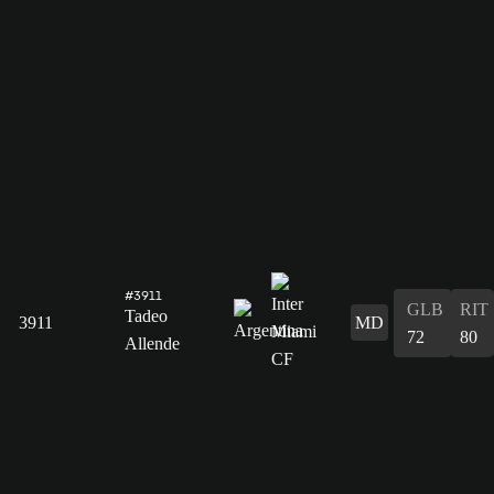
#3911
GLB
RIT
Tadeo
3911
MD
72
80
Allende