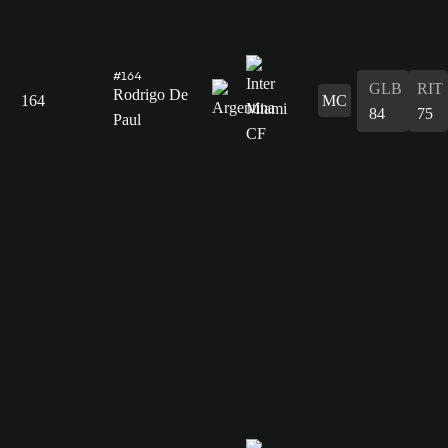
#164
GLB
RIT
Rodrigo De
164
MC
84
75
Paul