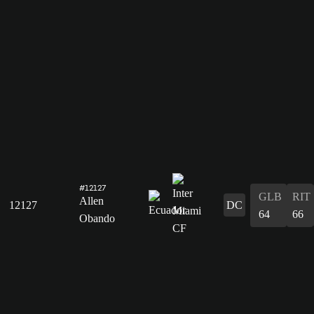
#12127
GLB
RIT
Allen
12127
DC
64
66
Obando