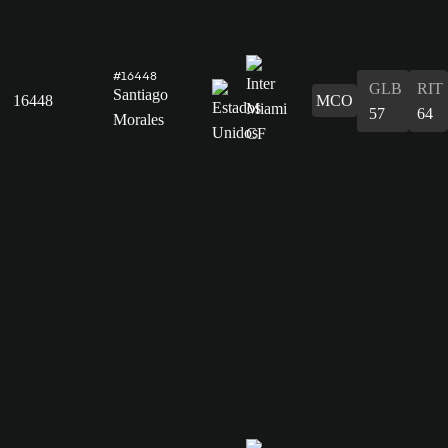
#16448
GLB
RIT
Santiago
16448
MCO
57
64
Morales