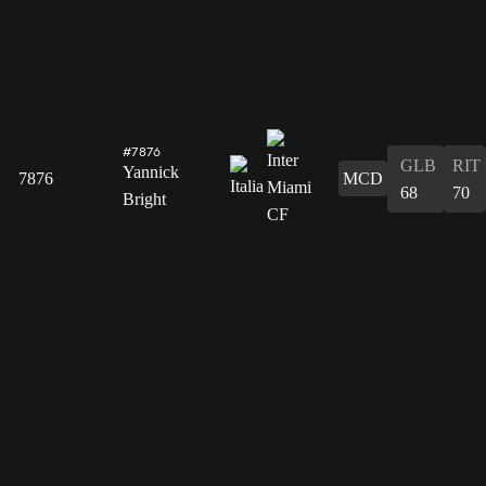
#7876
GLB
RIT
Yannick
7876
MCD
68
70
Bright