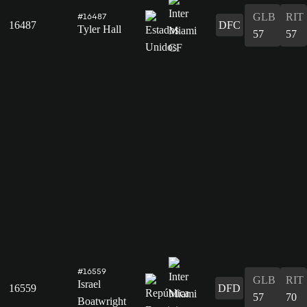
GLB
RIT
#16487
16487
DFC
Tyler Hall
57
57
#16559
GLB
RIT
Israel
16559
DFD
57
70
Boatwright