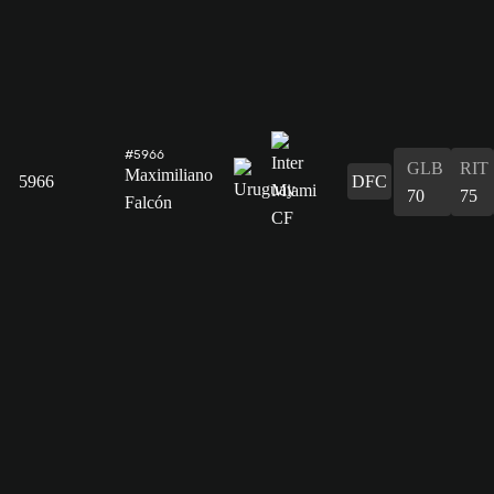
#5966
GLB
RIT
Maximiliano
5966
DFC
70
75
Falcón