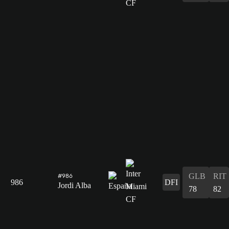
GLB
RIT
#986
986
DFI
Jordi Alba
78
82