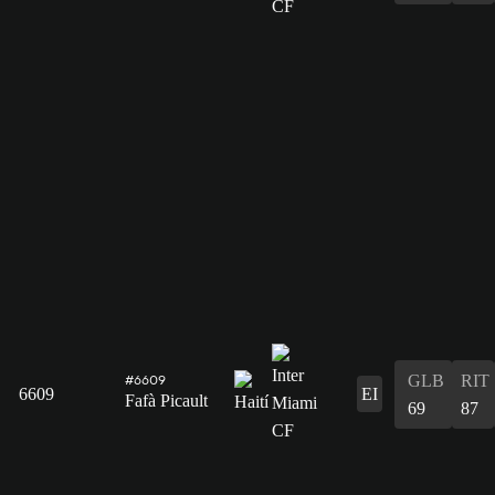
GLB
RIT
#6609
6609
EI
Fafà Picault
69
87