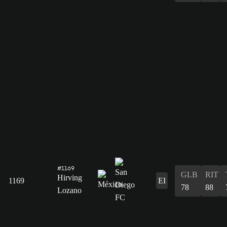
#1169
GLB
RIT
Hirving
1169
EI
78
88
Lozano