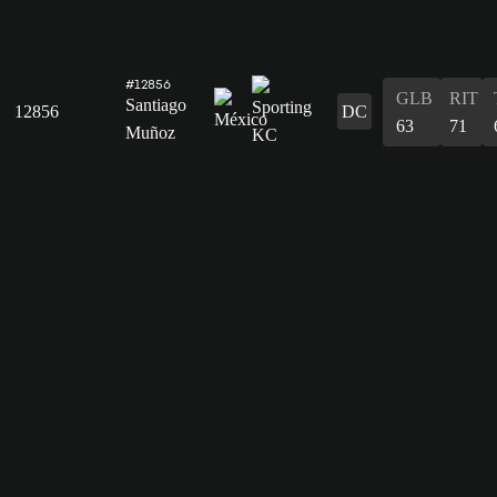
#12856
GLB
RIT
Santiago
12856
DC
63
71
Muñoz