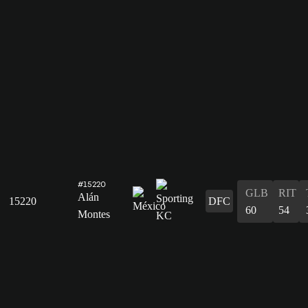
#15220
GLB
RIT
Alán
15220
DFC
60
54
Montes