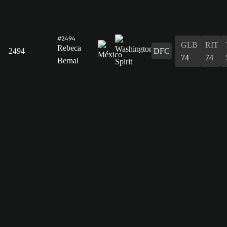
#2494
GLB
RIT
Rebeca
2494
DFC
74
74
Bernal