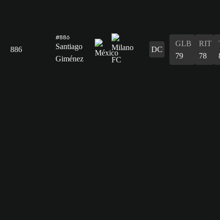
#886
GLB
RIT
Santiago
886
DC
79
78
Giménez