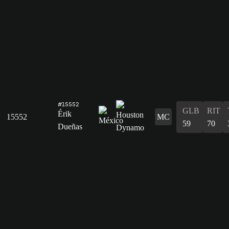
#15552
GLB
RIT
Érik
15552
MC
59
70
Dueñas