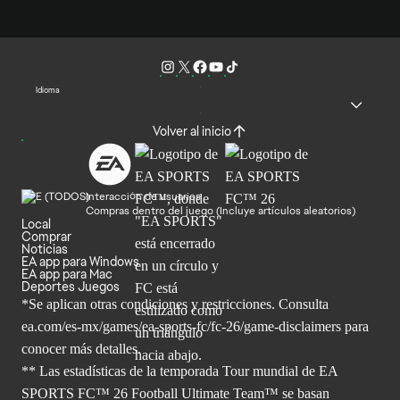
Idioma
Volver al inicio
Interacción de usuarios
Compras dentro del juego (Incluye artículos aleatorios)
Local
Comprar
Noticias
EA app para Windows
EA app para Mac
Deportes Juegos
*Se aplican otras condiciones y restricciones. Consulta
ea.com/
es-mx/games/ea-sports-fc/fc-26/game-disclaimers para
conocer más
detalles.
** Las estadísticas de la temporada Tour mundial de EA
SPORTS FC™ 26 Football Ultimate Team™ se basan