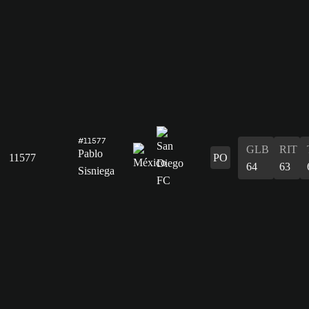
#11577
GLB
RIT
Pablo
11577
PO
64
63
Sisniega