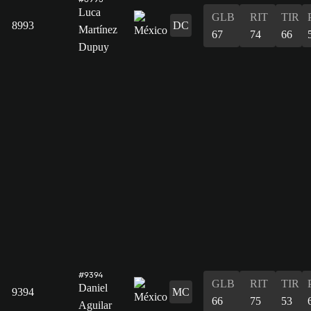
Luca
GLB
RIT
TIR
8993
DC
Martínez
67
74
66
Dupuy
#9394
GLB
RIT
TIR
Daniel
9394
MC
66
75
53
Aguilar