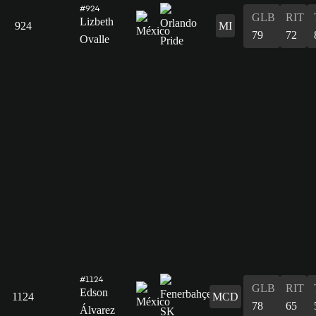
#924
GLB
RIT
Lizbeth
924
MI
79
72
Ovalle
#1124
GLB
RIT
Edson
1124
MCD
78
65
Álvarez