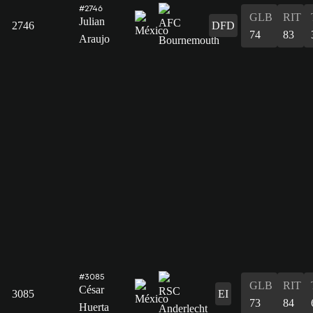
#2746
GLB
RIT
Julian
2746
DFD
74
83
Araujo
#3085
GLB
RIT
César
3085
EI
73
84
Huerta