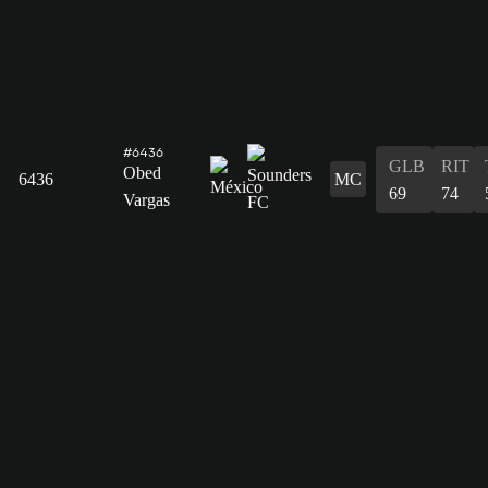
#6436
GLB
RIT
Obed
6436
MC
69
74
Vargas