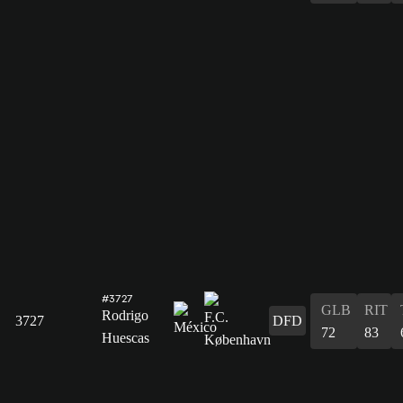
#3727
GLB
RIT
Rodrigo
3727
DFD
72
83
Huescas