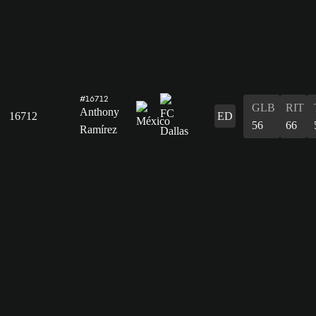
#16712
GLB
RIT
Anthony
16712
ED
56
66
Ramírez