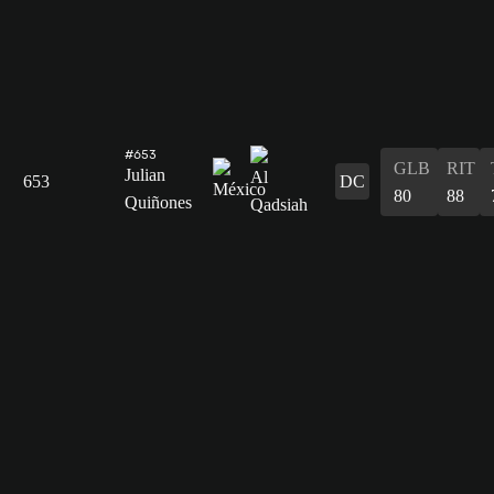
#653
GLB
RIT
Julian
653
DC
80
88
Quiñones