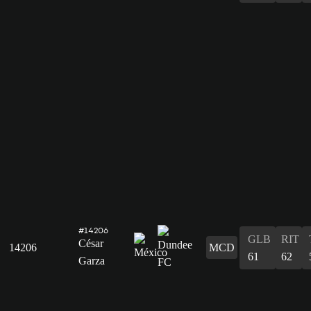
#14206
GLB
RIT
César
14206
MCD
61
62
Garza