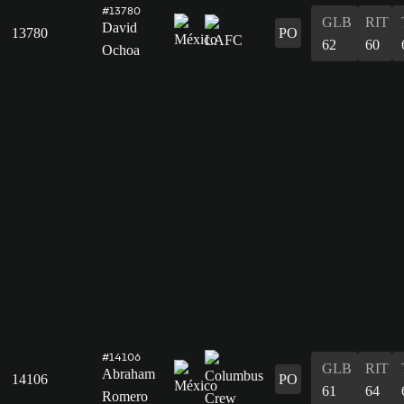
#13780
GLB
RIT
David
13780
PO
62
60
Ochoa
#14106
GLB
RIT
Abraham
14106
PO
61
64
Romero