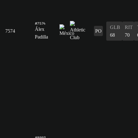
#7574
GLB
RIT
Álex
7574
PO
68
70
Padilla
#8993