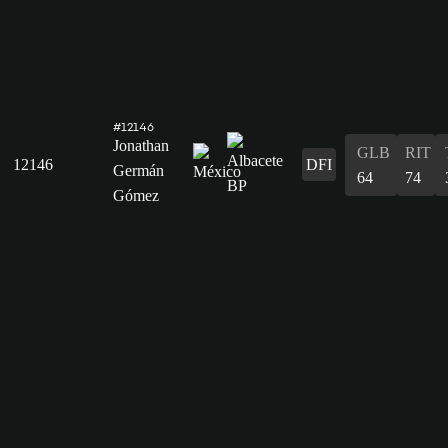
#12146
Jonathan
GLB
RIT
12146
DFI
Germán
64
74
Gómez