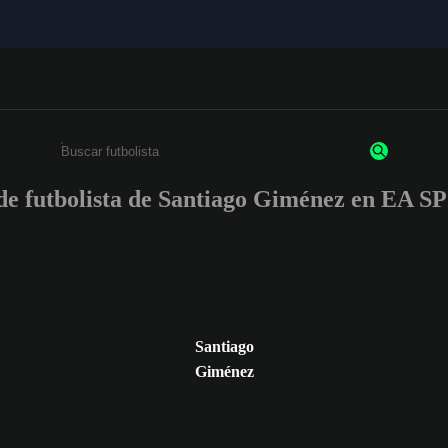
s de futbolista de Santiago Giménez en EA
Ingresa un mínimo de 3 caracteres o números
Santiago
Giménez