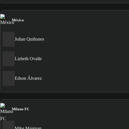
México
Julian Quiñones
Lizbeth Ovalle
Edson Álvarez
Milano FC
Mike Maignan