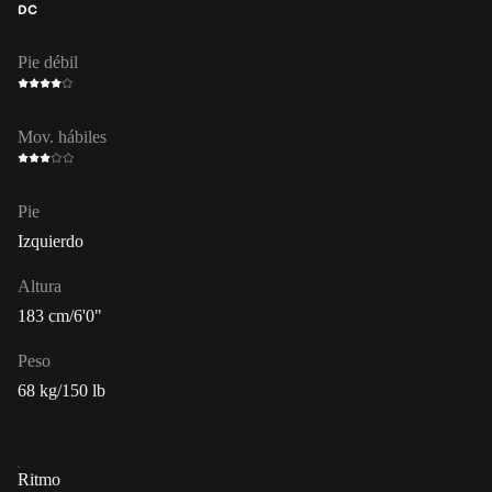
DC
Pie débil
Mov. hábiles
Pie
Izquierdo
Altura
183 cm/6'0"
Peso
68 kg/150 lb
Ritmo