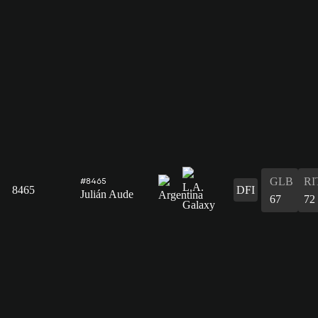
GLB
RI
#8465
8465
DFI
Julián Aude
67
72