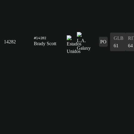
GLB
RI
#14282
14282
PO
Brady Scott
61
64