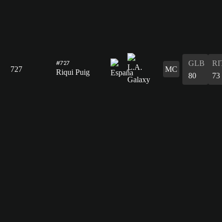
GLB
RI
#727
727
MC
Riqui Puig
80
73