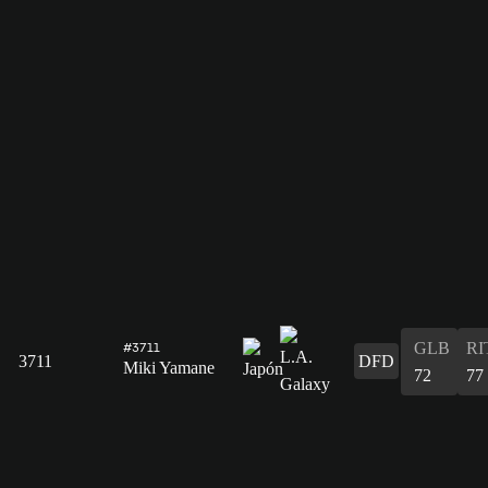
GLB
RI
#3711
3711
DFD
Miki Yamane
72
77