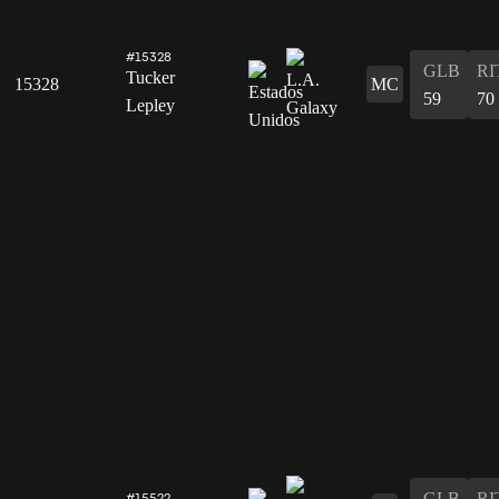
#15328
GLB
RI
Tucker
15328
MC
59
70
Lepley
GLB
RI
#15522