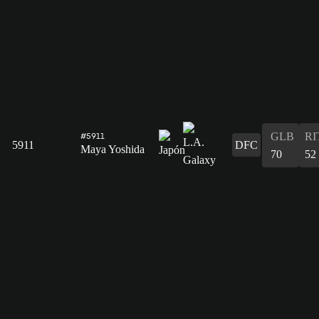
GLB
RI
#5911
5911
DFC
Maya Yoshida
70
52