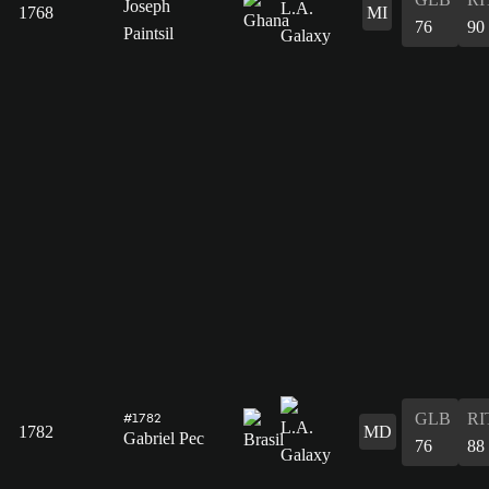
Joseph
1768
MI
76
90
Paintsil
GLB
RI
#1782
1782
MD
Gabriel Pec
76
88