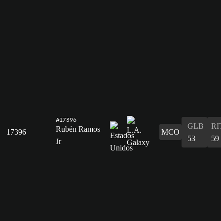
#17396
GLB
RI
Rubén Ramos
17396
MCO
53
59
Jr