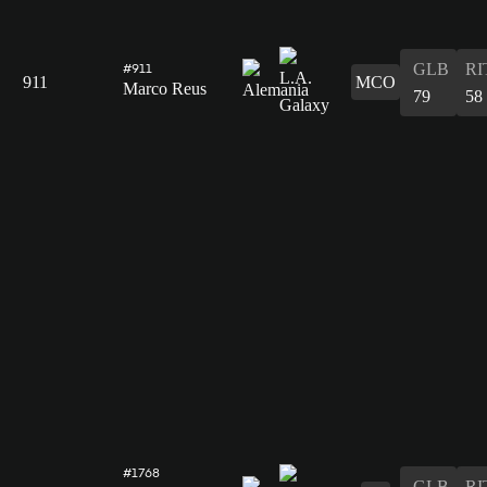
GLB
RI
#911
911
MCO
Marco Reus
79
58
#1768
GLB
RI