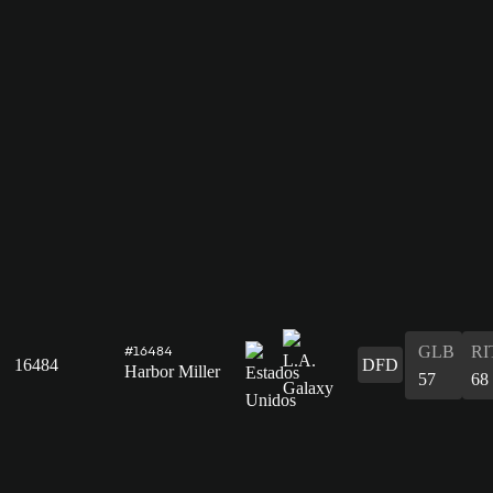
GLB
RI
#16484
16484
DFD
Harbor Miller
57
68