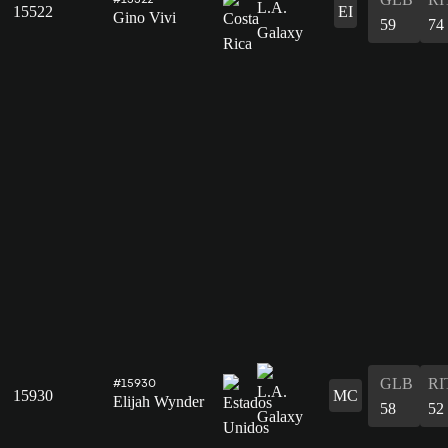
15522
EI
Gino Vivi
59
74
GLB
RI
#15930
15930
MC
Elijah Wynder
58
52