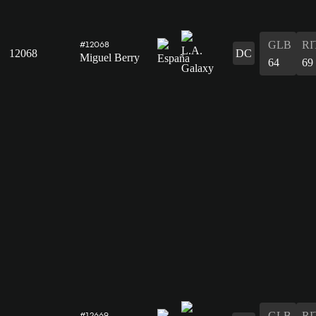
GLB
RI
#12068
12068
DC
Miguel Berry
64
69
GLB
RI
#12669