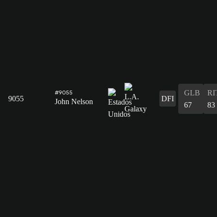
GLB
RI
#9055
9055
DFI
John Nelson
67
83