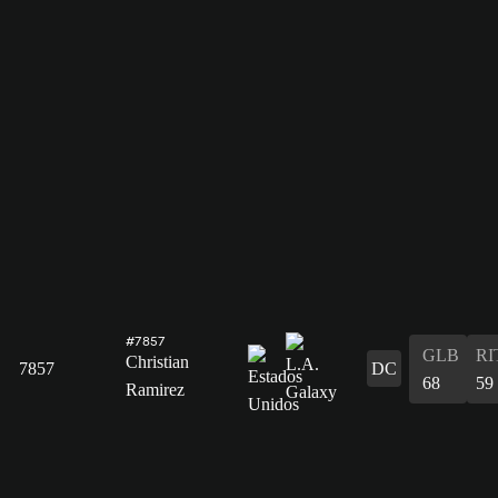
#7857
GLB
RI
Christian
7857
DC
68
59
Ramirez