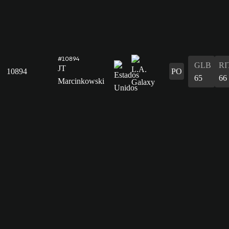
#10894
GLB
RI
JT
10894
PO
65
66
Marcinkowski