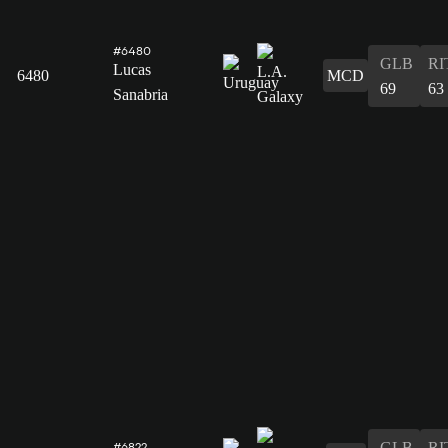
#6480
GLB
RI
Lucas
6480
MCD
69
63
Sanabria
GLB
RI
#6822