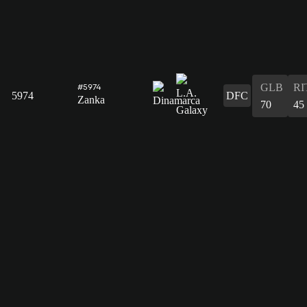
GLB
RI
#5974
5974
DFC
Zanka
70
45