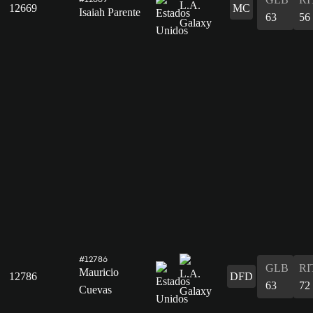
12669
MC
Isaiah Parente
63
56
#12786
GLB
RI
Mauricio
12786
DFD
63
72
Cuevas