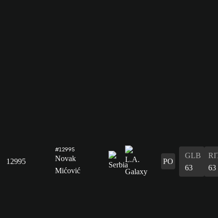
#12995
GLB
RI
Novak
12995
PO
63
63
Mićović