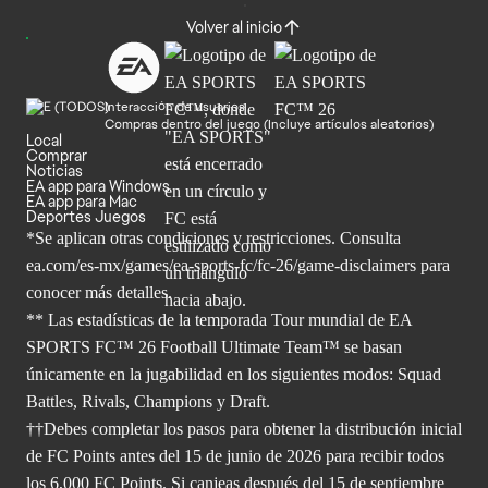
Volver al inicio
Interacción de usuarios
Compras dentro del juego (Incluye artículos aleatorios)
Local
Comprar
Noticias
EA app para Windows
EA app para Mac
Deportes Juegos
*Se aplican otras condiciones y restricciones. Consulta
ea.com/
es-mx/games/ea-sports-fc/fc-26/game-disclaimers para
conocer más
detalles.
** Las estadísticas de la temporada Tour mundial de EA
SPORTS FC™ 26 Football Ultimate Team™ se basan
únicamente en la jugabilidad en los siguientes modos: Squad
Battles, Rivals, Champions y Draft.
††Debes completar los pasos para obtener la distribución inicial
de FC Points antes del 15 de junio de 2026 para recibir todos
los 6,000 FC Points. Si canjeas después del 15 de septiembre