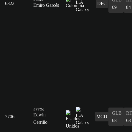
6822
DFC
Emiro Garcés
69
84
#7706
GLB
RI
Edwin
7706
MCD
68
63
Cerrillo