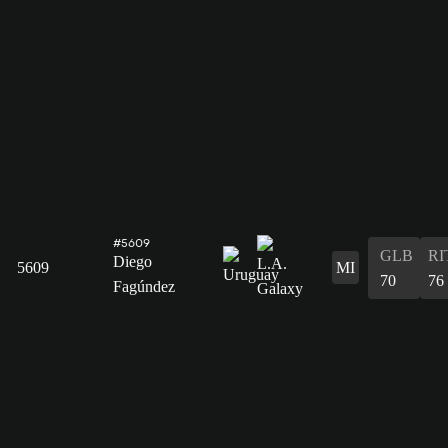
#5609
GLB
RI
Diego
5609
MI
70
76
Fagúndez