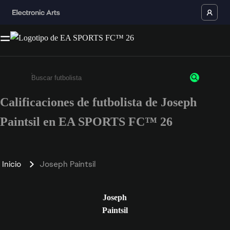
Calificaciones de futbolista de Joseph
Ingresa un mínimo de 3 caracteres o números
Paintsil en EA SPORTS FC™ 26
Inicio
Joseph Paintsil
Joseph
Paintsil