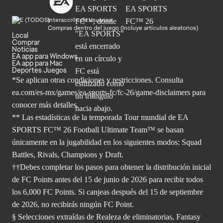
Interacción de usuarios
Compras dentro del juego (Incluye artículos aleatorios)
Local
Comprar
Noticias
EA app para Windows
EA app para Mac
Deportes Juegos
*Se aplican otras condiciones y restricciones. Consulta
ea.com/
es-mx/games/ea-sports-fc/fc-26/game-disclaimers para
conocer más
detalles.
** Las estadísticas de la temporada Tour mundial de EA
SPORTS FC™ 26 Football Ultimate Team™ se basan
únicamente en la jugabilidad en los siguientes modos: Squad
Battles, Rivals, Champions y Draft.
††Debes completar los pasos para obtener la distribución inicial
de FC Points antes del 15 de junio de 2026 para recibir todos
los 6,000 FC Points. Si canjeas después del 15 de septiembre
de 2026, no recibirás ningún FC Point.
§ Selecciones extraídas de Realeza de eliminatorias, Fantasy