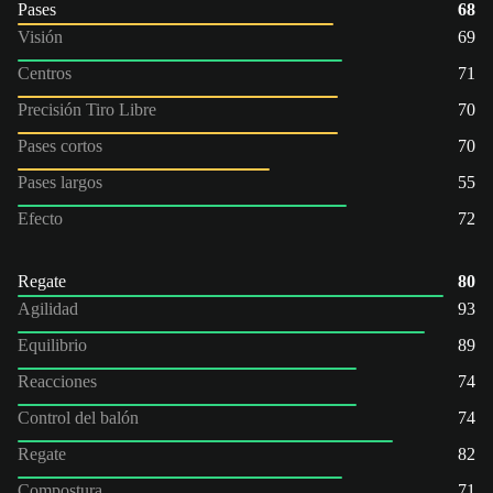
Pases
68
Visión
69
Centros
71
Precisión Tiro Libre
70
Pases cortos
70
Pases largos
55
Efecto
72
Regate
80
Agilidad
93
Equilibrio
89
Reacciones
74
Control del balón
74
Regate
82
Compostura
71