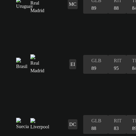
GLB
RIT
T
MC
89
88
8
GLB
RIT
T
EI
89
95
8
GLB
RIT
T
DC
88
83
8