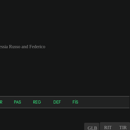
lessia Russo and Federico
IR
PAS
REG
DEF
FÍS
RIT
TIR
GLB