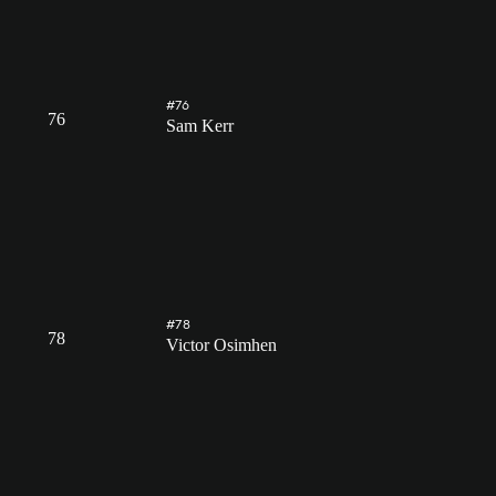
#76
76
Sam Kerr
#78
78
Victor Osimhen