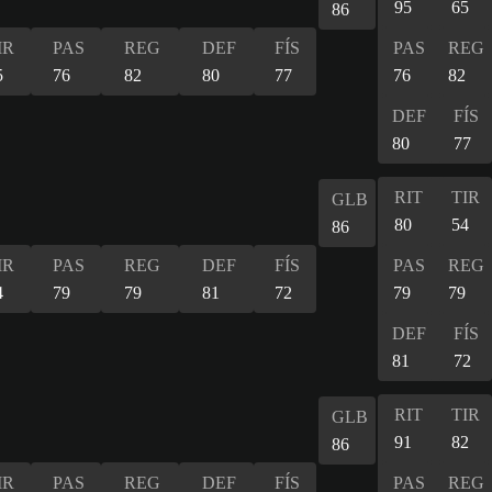
95
65
86
IR
PAS
REG
DEF
FÍS
PAS
REG
5
76
82
80
77
76
82
DEF
FÍS
80
77
RIT
TIR
GLB
80
54
86
IR
PAS
REG
DEF
FÍS
PAS
REG
4
79
79
81
72
79
79
DEF
FÍS
81
72
RIT
TIR
GLB
91
82
86
IR
PAS
REG
DEF
FÍS
PAS
REG