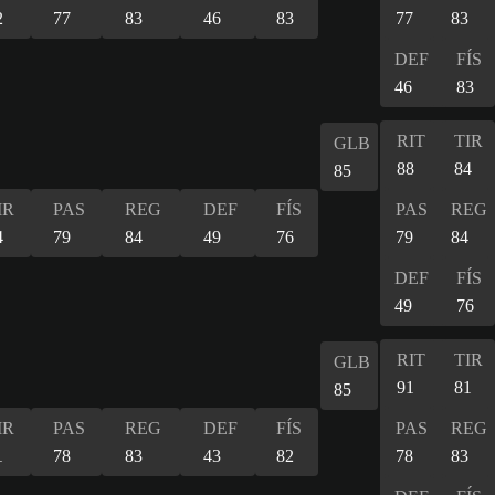
2
77
83
46
83
77
83
DEF
FÍS
46
83
RIT
TIR
GLB
88
84
85
IR
PAS
REG
DEF
FÍS
PAS
REG
4
79
84
49
76
79
84
DEF
FÍS
49
76
RIT
TIR
GLB
91
81
85
IR
PAS
REG
DEF
FÍS
PAS
REG
1
78
83
43
82
78
83