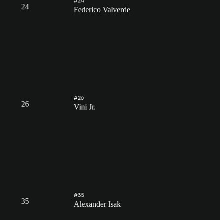
#24
24
Federico Valverde
#26
26
Vini Jr.
#35
35
Alexander Isak