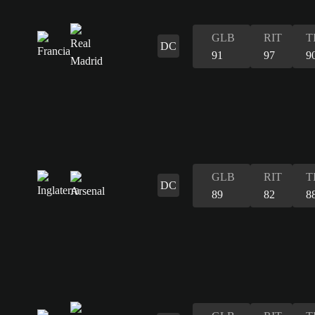
GLB
RIT
T
DC
91
97
9
GLB
RIT
T
DC
89
82
8