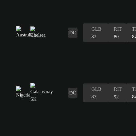
GLB
RIT
T
DC
87
80
8
GLB
RIT
T
DC
87
92
8