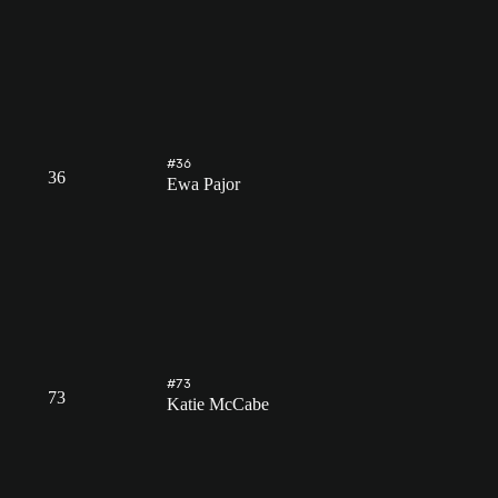
#36
36
Ewa Pajor
#73
73
Katie McCabe