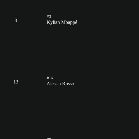
#3
3
Kylian Mbappé
#13
13
Alessia Russo