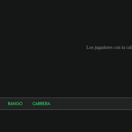
Los jugadores con la cal
RANGO
CARRERA