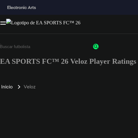
EA SPORTS FC™ 26 Veloz Player Ratings
Inicio
Veloz