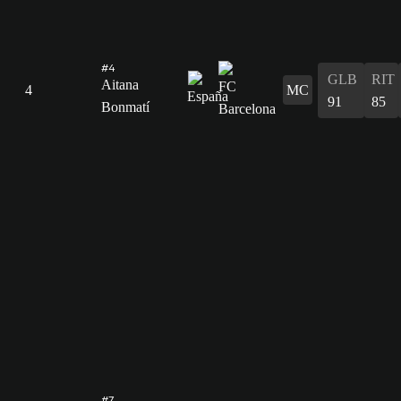
#4
GLB
RIT
Aitana
4
MC
91
85
Bonmatí
#7