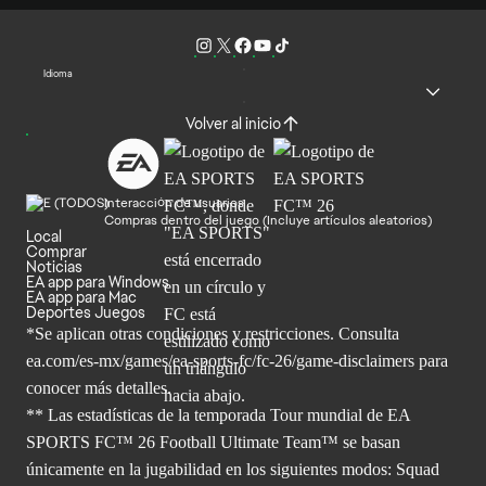
Idioma
Volver al inicio
Interacción de usuarios
Compras dentro del juego (Incluye artículos aleatorios)
Local
Comprar
Noticias
EA app para Windows
EA app para Mac
Deportes Juegos
*Se aplican otras condiciones y restricciones. Consulta
ea.com/
es-mx/games/ea-sports-fc/fc-26/game-disclaimers para
conocer más
detalles.
** Las estadísticas de la temporada Tour mundial de EA
SPORTS FC™ 26 Football Ultimate Team™ se basan
únicamente en la jugabilidad en los siguientes modos: Squad