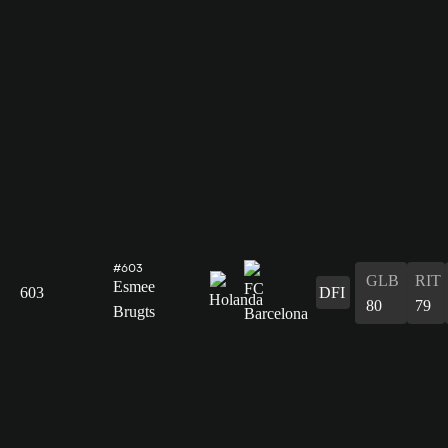
#603
GLB
RIT
Esmee
603
DFI
80
79
Brugts