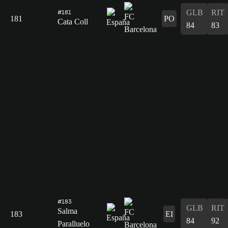
GLB
RIT
#181
181
PO
Cata Coll
84
83
#183
GLB
RIT
Salma
183
EI
84
92
Paralluelo