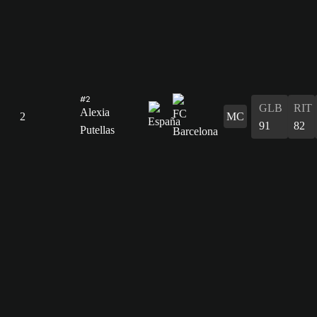
#2
GLB
RIT
Alexia
2
MC
91
82
Putellas