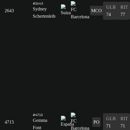
#2643
GLB
RIT
Sydney
2643
MCO
74
77
Schertenleib
#4715
GLB
RIT
Gemma
4715
PO
71
71
Font