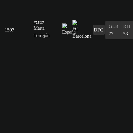
#1507
GLB
RIT
Marta
1507
DFC
77
53
Torrejón