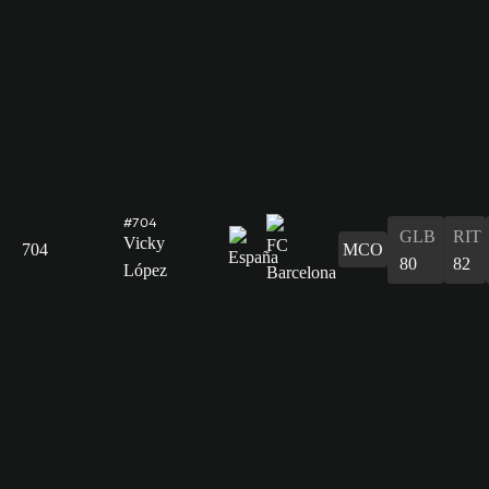
#704
GLB
RIT
Vicky
704
MCO
80
82
López