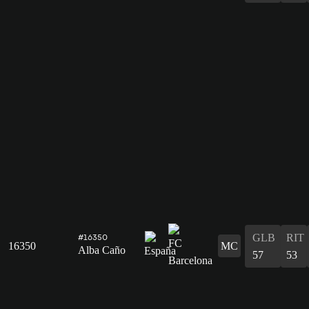
GLB
RIT
#16350
16350
MC
Alba Caño
57
53