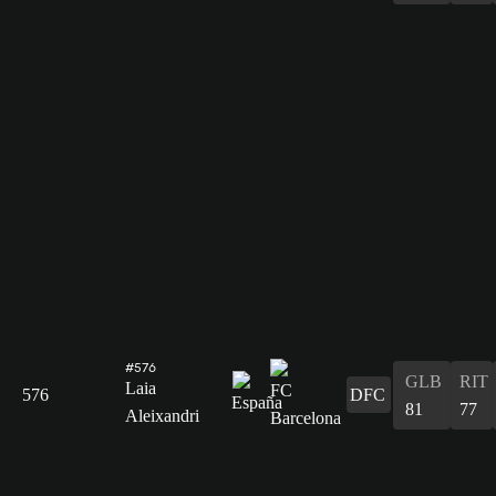
#576
GLB
RIT
Laia
576
DFC
81
77
Aleixandri