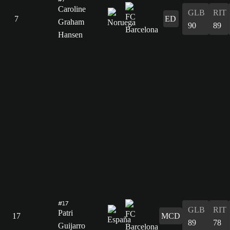
Caroline
GLB
RIT
7
ED
Graham
90
89
Hansen
#17
GLB
RIT
Patri
17
MCD
89
78
Guijarro