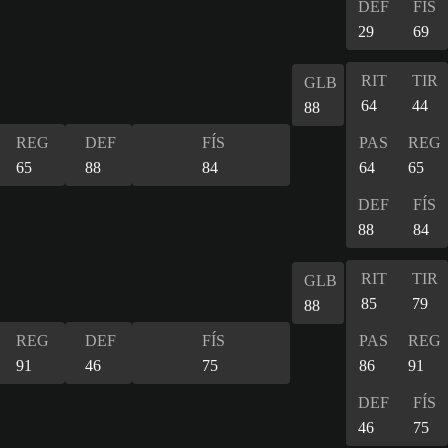
DEF
FÍS
29
69
RIT
TIR
GLB
64
44
88
REG
DEF
FÍS
PAS
REG
65
88
84
64
65
DEF
FÍS
88
84
RIT
TIR
GLB
85
79
88
REG
DEF
FÍS
PAS
REG
91
46
75
86
91
DEF
FÍS
46
75