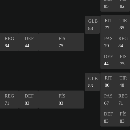
85
82
RIT
TIR
GLB
77
85
83
REG
DEF
FÍS
PAS
REG
84
44
75
79
84
DEF
FÍS
44
75
RIT
TIR
GLB
80
48
83
REG
DEF
FÍS
PAS
REG
71
83
83
67
71
DEF
FÍS
83
83