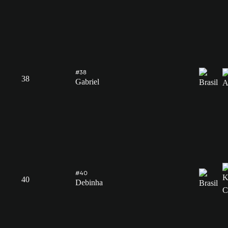
#38
38
Gabriel
#40
40
Debinha