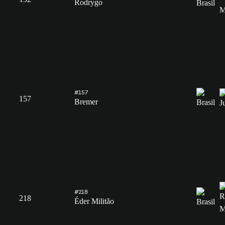
Rodrygo
#157
157
Bremer
#218
218
Éder Militão