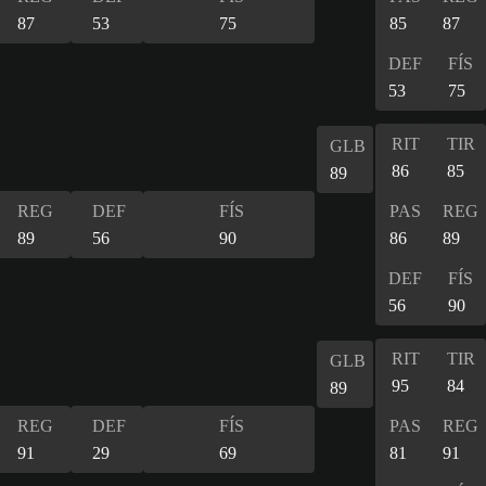
87
53
75
85
87
DEF
FÍS
53
75
RIT
TIR
GLB
86
85
89
REG
DEF
FÍS
PAS
REG
89
56
90
86
89
DEF
FÍS
56
90
RIT
TIR
GLB
95
84
89
REG
DEF
FÍS
PAS
REG
91
29
69
81
91