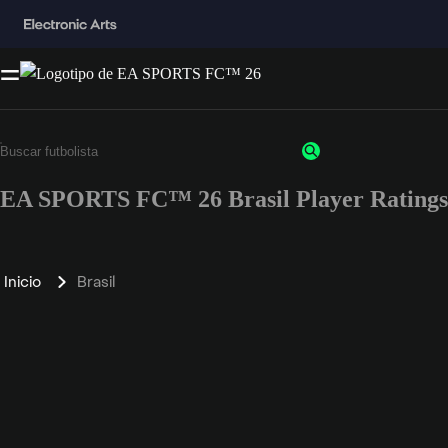
EA SPORTS FC™ 26 Brasil Player Ratings
Inicio
Brasil