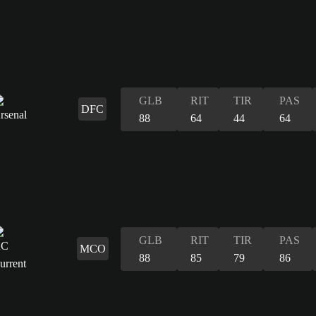
GLB
RIT
TIR
PAS
DFC
88
64
44
64
GLB
RIT
TIR
PAS
MCO
88
85
79
86