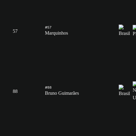
#57
57
Marquinhos
#88
88
Bruno Guimarães