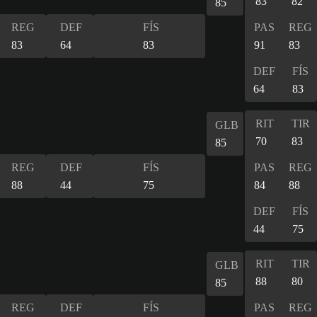
83
82
85
REG
DEF
FÍS
PAS
REG
83
64
83
91
83
DEF
FÍS
64
83
RIT
TIR
GLB
70
83
85
REG
DEF
FÍS
PAS
REG
88
44
75
84
88
DEF
FÍS
44
75
RIT
TIR
GLB
88
80
85
REG
DEF
FÍS
PAS
REG