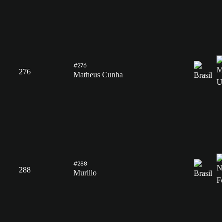
#276
276
Matheus Cunha
#288
288
Murillo