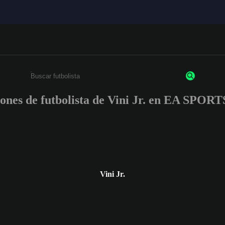
iones de futbolista de Vini Jr. en EA SPO
Ingresa un mínimo de 3 caracteres o números
Vini Jr.