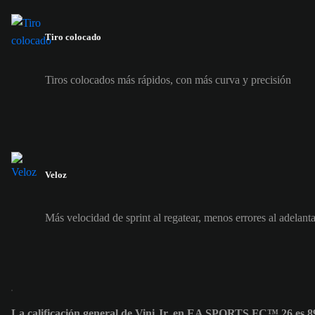
Tiro colocado
Tiros colocados más rápidos, con más curva y precisión
Veloz
Más velocidad de sprint al regatear, menos errores al adelanta
La calificación general de Vini Jr. en EA SPORTS FC™ 26 es 8