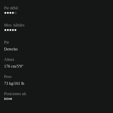
Pie débil
Mov. hábiles
Pie
Derecho
Altura
176 cm/5'9"
Peso
73 kg/161 lb
Posiciones alt.
DC
MI