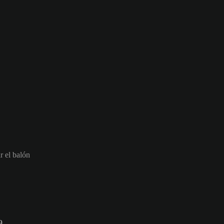
r el balón
9