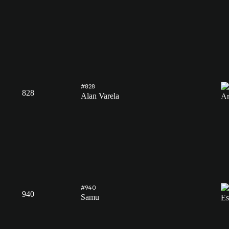
#828
828
Alan Varela
#940
940
Samu