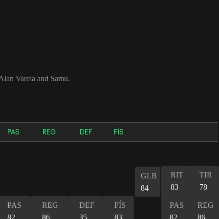
Alan Varela and Samu.
PAS
REG
DEF
FÍS
RIT
TIR
GLB
83
78
84
PAS
REG
DEF
FÍS
PAS
REG
82
86
35
83
82
86