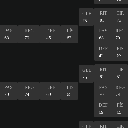
RIT
TIR
GLB
81
75
75
PAS
REG
DEF
FÍS
PAS
REG
68
79
45
63
68
79
DEF
FÍS
45
63
RIT
TIR
GLB
81
51
75
PAS
REG
DEF
FÍS
PAS
REG
70
74
69
65
70
74
DEF
FÍS
69
65
RIT
TIR
GLB