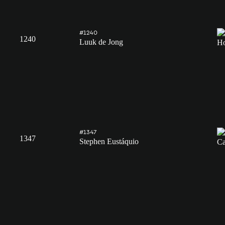
#1240
1240
Luuk de Jong
#1347
1347
Stephen Eustáquio