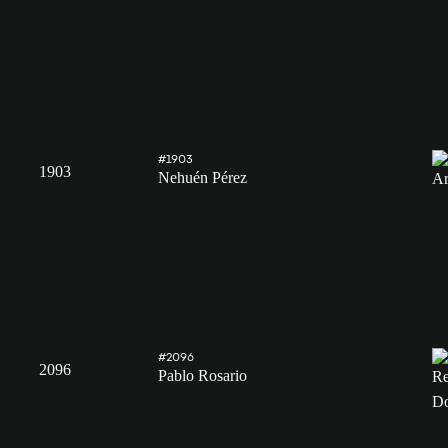
#1903
1903
Nehuén Pérez
#2096
2096
Pablo Rosario