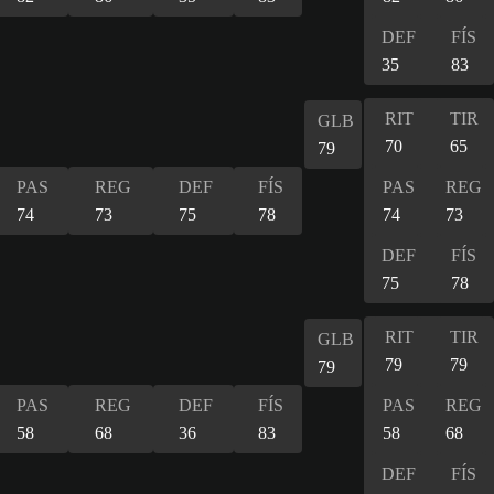
DEF
FÍS
35
83
RIT
TIR
GLB
70
65
79
PAS
REG
DEF
FÍS
PAS
REG
74
73
75
78
74
73
DEF
FÍS
75
78
RIT
TIR
GLB
79
79
79
PAS
REG
DEF
FÍS
PAS
REG
58
68
36
83
58
68
DEF
FÍS