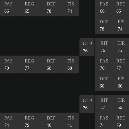
PAS
REG
DEF
FÍS
PAS
REG
66
65
78
74
66
65
DEF
FÍS
78
74
RIT
TIR
GLB
76
75
76
PAS
REG
DEF
FÍS
PAS
REG
70
77
60
68
70
77
DEF
FÍS
60
68
RIT
TIR
GLB
77
66
76
PAS
REG
DEF
FÍS
PAS
REG
74
79
40
41
74
79