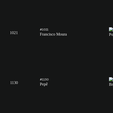
#1021
1021
Francisco Moura
#1130
1130
Pepê