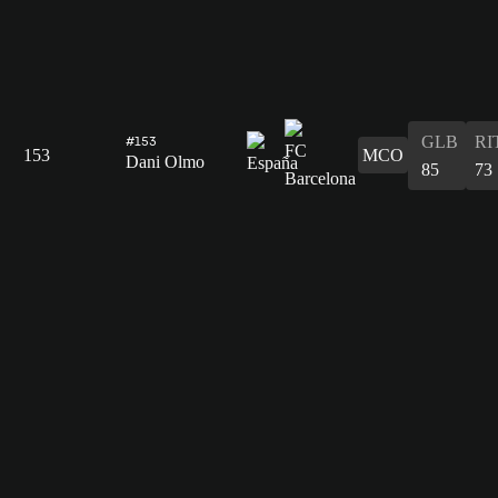
GLB
RI
#153
153
MCO
Dani Olmo
85
73