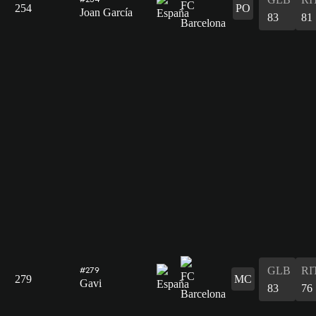
254
PO
Joan García
83
81
GLB
RI
#279
279
MC
Gavi
83
76