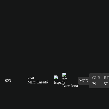
GLB
RI
#923
923
MCD
Marc Casadó
79
57