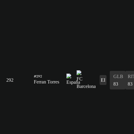
GLB
RI
#292
292
EI
Ferran Torres
83
83