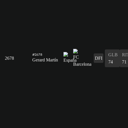
GLB
RI
#2678
2678
DFI
Gerard Martín
74
71