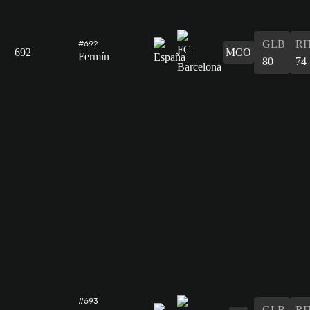
GLB
RI
#692
692
MCO
Fermín
80
74
#693
GLB
RI