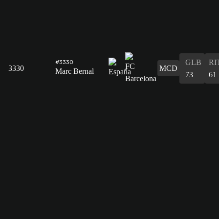
GLB
RI
#3330
3330
MCD
Marc Bernal
73
61