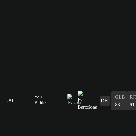
GLB
RI
#281
281
DFI
Balde
83
91