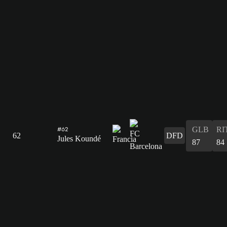
GLB
RI
#62
62
DFD
Jules Koundé
87
84