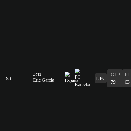
GLB
RI
#931
931
DFC
Eric García
79
63