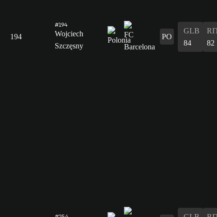
#194
GLB
RI
Wojciech
194
PO
84
82
Szczęsny
GLB
RI
#254