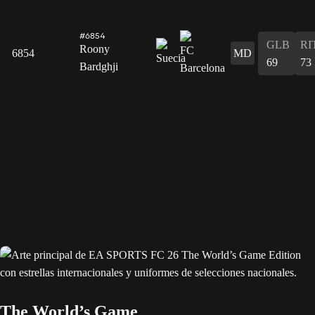
#6854
GLB
RI
Roony
6854
MD
69
73
Bardghji
The World’s Game