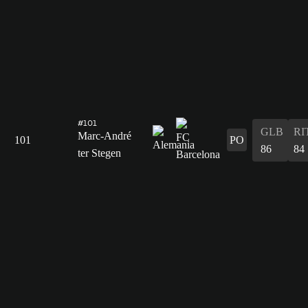
#101
GLB
RI
Marc-André
101
PO
86
84
ter Stegen