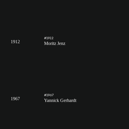
#1912
1912
Moritz Jenz
#1967
1967
Yannick Gerhardt