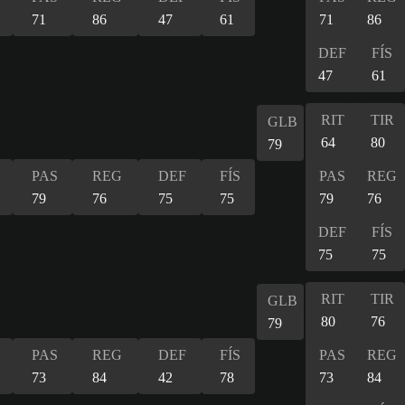
71
86
47
61
71
86
DEF
FÍS
47
61
RIT
TIR
GLB
64
80
79
PAS
REG
DEF
FÍS
PAS
REG
79
76
75
75
79
76
DEF
FÍS
75
75
RIT
TIR
GLB
80
76
79
PAS
REG
DEF
FÍS
PAS
REG
73
84
42
78
73
84