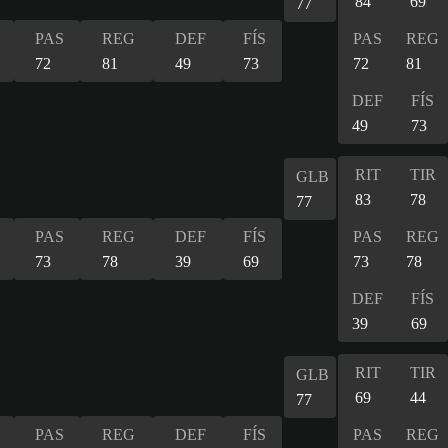
84
69
77
PAS
REG
DEF
FÍS
PAS
REG
72
81
49
73
72
81
DEF
FÍS
49
73
RIT
TIR
GLB
83
78
77
PAS
REG
DEF
FÍS
PAS
REG
73
78
39
69
73
78
DEF
FÍS
39
69
RIT
TIR
GLB
69
44
77
PAS
REG
DEF
FÍS
PAS
REG