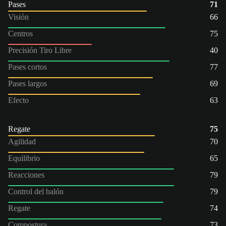
Pases
71
Visión
66
Centros
75
Precisión Tiro Libre
40
Pases cortos
77
Pases largos
69
Efecto
63
Regate
75
Agilidad
70
Equilibrio
65
Reacciones
79
Control del balón
79
Regate
74
Compostura
73