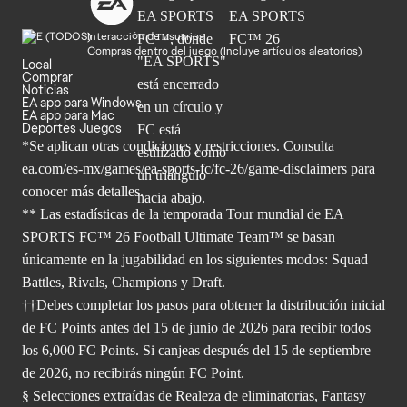
Interacción de usuarios
Compras dentro del juego (Incluye artículos aleatorios)
Local
Comprar
Noticias
EA app para Windows
EA app para Mac
Deportes Juegos
*Se aplican otras condiciones y restricciones. Consulta
ea.com/
es-mx/games/ea-sports-fc/fc-26/game-disclaimers para
conocer más
detalles.
** Las estadísticas de la temporada Tour mundial de EA
SPORTS FC™ 26 Football Ultimate Team™ se basan
únicamente en la jugabilidad en los siguientes modos: Squad
Battles, Rivals, Champions y Draft.
††Debes completar los pasos para obtener la distribución inicial
de FC Points antes del 15 de junio de 2026 para recibir todos
los 6,000 FC Points. Si canjeas después del 15 de septiembre
de 2026, no recibirás ningún FC Point.
§ Selecciones extraídas de Realeza de eliminatorias, Fantasy