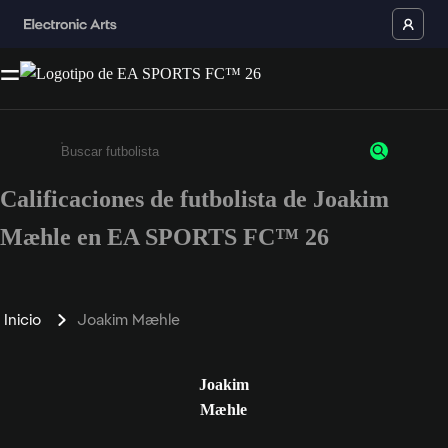
Calificaciones de futbolista de Joakim
Ingresa un mínimo de 3 caracteres o números
Mæhle en EA SPORTS FC™ 26
Inicio
Joakim Mæhle
Joakim
Mæhle