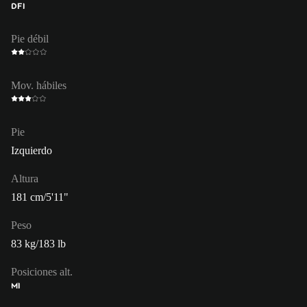
DFI
Pie débil
Mov. hábiles
Pie
Izquierdo
Altura
181 cm/5'11"
Peso
83 kg/183 lb
Posiciones alt.
MI