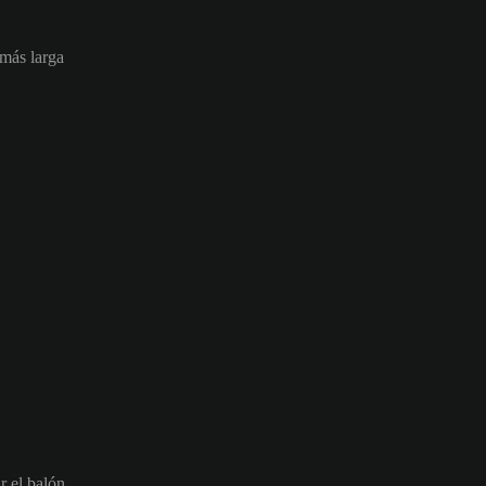
 más larga
r el balón