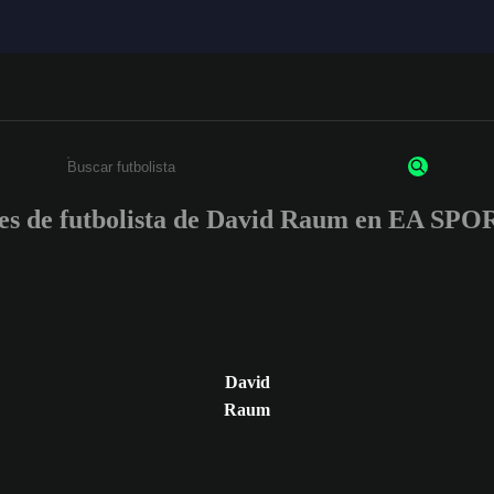
nes de futbolista de David Raum en EA S
Ingresa un mínimo de 3 caracteres o números
David
Raum