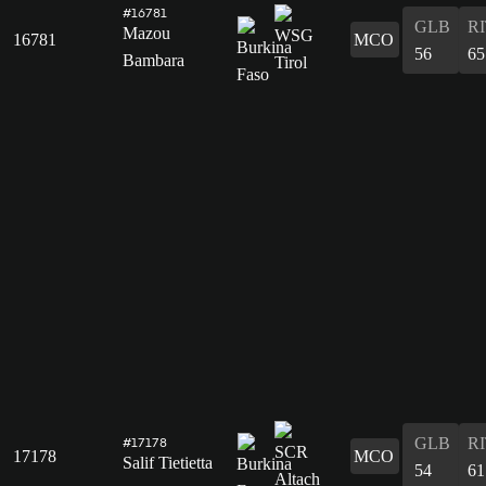
#16781
GLB
R
Mazou
16781
MCO
56
65
Bambara
GLB
R
#17178
17178
MCO
Salif Tietietta
54
61