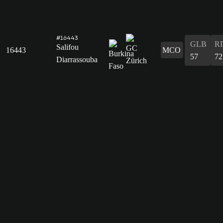
#16443
GLB
R
Salifou
16443
MCO
57
72
Diarrassouba