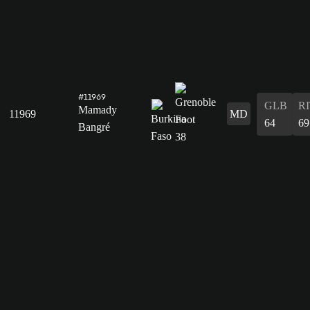
#11969
GLB
R
Mamady
11969
MD
64
69
Bangré