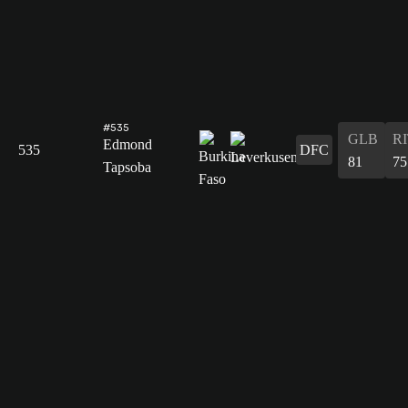
#535
GLB
R
Edmond
535
DFC
81
75
Tapsoba