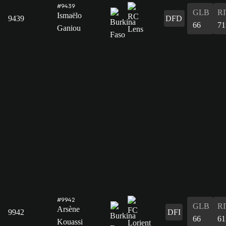
#9439
GLB
R
Ismaëlo
9439
DFD
66
71
Ganiou
#9942
GLB
R
Arsène
9942
DFI
66
61
Kouassi