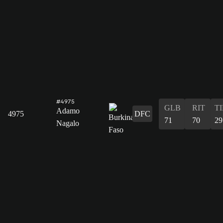
#4975
GLB
RIT
T
Adamo
4975
DFC
71
70
29
Nagalo