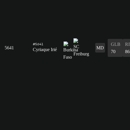
GLB
R
#5641
5641
MD
Cyriaque Irié
70
86