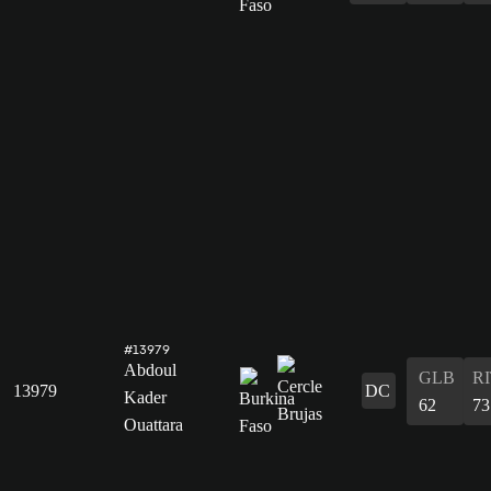
#13979
Abdoul
GLB
R
13979
DC
Kader
62
73
Ouattara