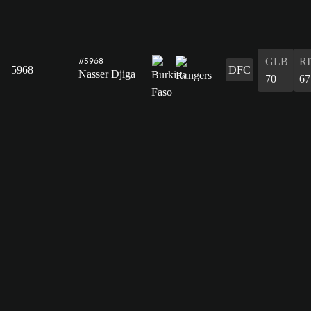
GLB
R
#5968
5968
DFC
Nasser Djiga
70
67