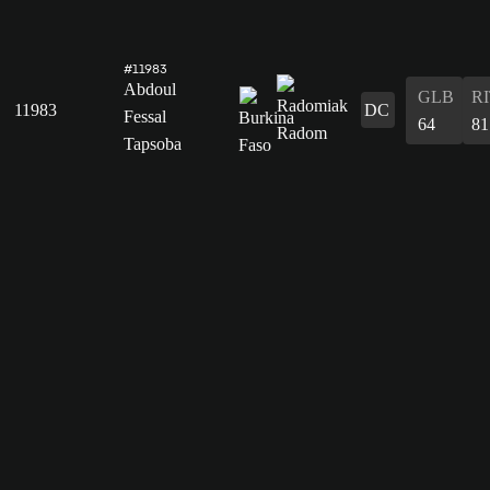
#11983
Abdoul
GLB
R
11983
DC
Fessal
64
81
Tapsoba