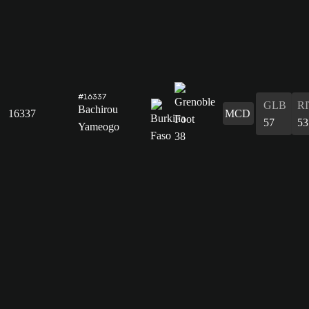
#16337
GLB
R
Bachirou
16337
MCD
57
53
Yameogo