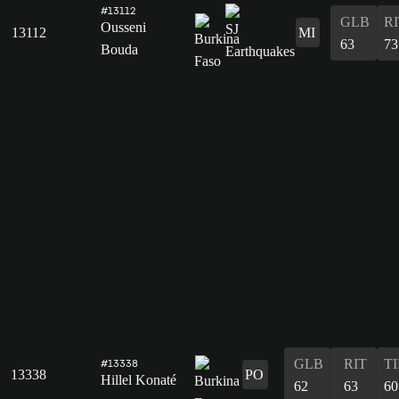
#13112
GLB
R
Ousseni
13112
MI
63
73
Bouda
GLB
RIT
T
#13338
13338
PO
Hillel Konaté
62
63
60