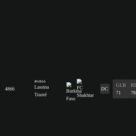
#4866
GLB
R
Lassina
4866
DC
71
78
Traoré