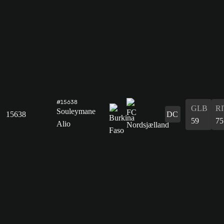
#15638
GLB
R
Souleymane
15638
DC
59
75
Alio