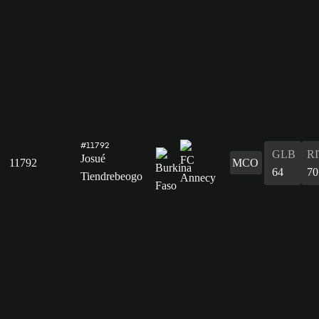
#11792
GLB
R
Josué
11792
MCO
64
70
Tiendrebeogo