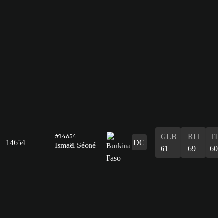
GLB
RIT
T
#14654
14654
DC
Ismaël Séoné
61
69
60