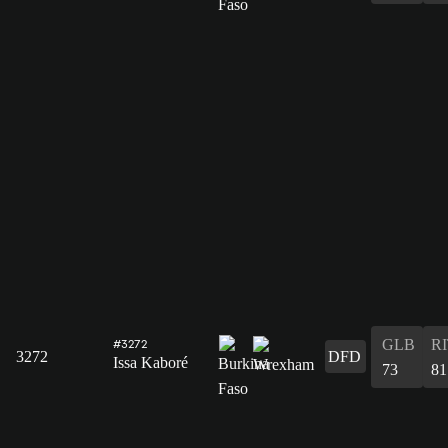
GLB
R
#3272
3272
DFD
Issa Kaboré
73
81