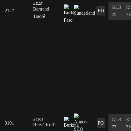
#2127
GLB
R
Bertrand
2127
ED
75
73
Traoré
GLB
R
#3101
3101
PO
Hervé Koffi
73
75