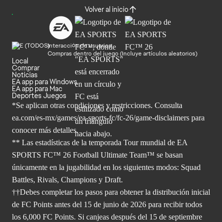
Volver al inicio
Interacción de usuarios
Compras dentro del juego (Incluye artículos aleatorios)
Local
Comprar
Noticias
EA app para Windows
EA app para Mac
Deportes Juegos
*Se aplican otras condiciones y restricciones. Consulta
ea.com/
es-mx/games/ea-sports-fc/fc-26/game-disclaimers para
conocer más
detalles.
** Las estadísticas de la temporada Tour mundial de EA
SPORTS FC™ 26 Football Ultimate Team™ se basan
únicamente en la jugabilidad en los siguientes modos: Squad
Battles, Rivals, Champions y Draft.
††Debes completar los pasos para obtener la distribución inicial
de FC Points antes del 15 de junio de 2026 para recibir todos
los 6,000 FC Points. Si canjeas después del 15 de septiembre