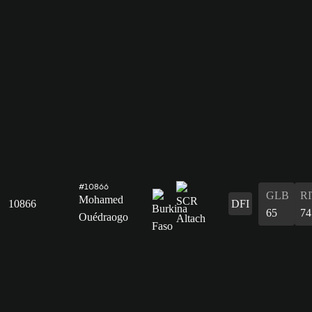
#10866
GLB
R
Mohamed
10866
DFI
65
74
Ouédraogo