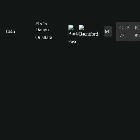
#1446
GLB
R
Dango
1446
MI
77
85
Ouattara