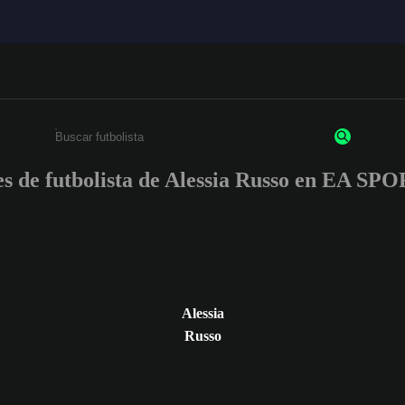
nes de futbolista de Alessia Russo en EA S
Ingresa un mínimo de 3 caracteres o números
Alessia
Russo