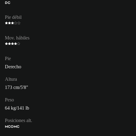
DC
Pie débil
Mov. hábiles
Pie
Derecho
Altura
173 cm/5'8"
Peso
64 kg/141 lb
Posiciones alt.
MCO
MC