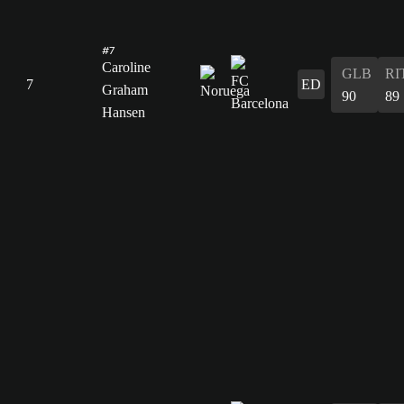
#7
Caroline
GLB
RI
7
ED
Graham
90
89
Hansen