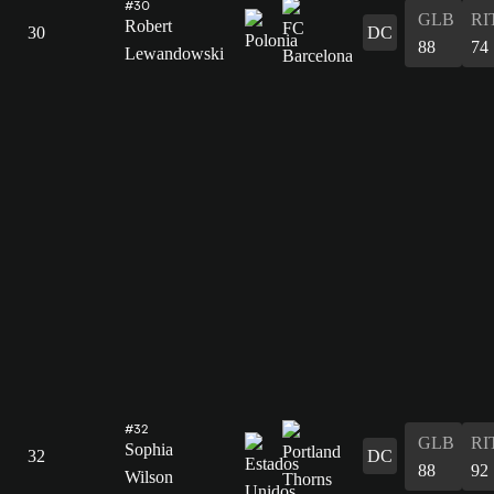
#30
GLB
RI
Robert
30
DC
88
74
Lewandowski
#32
GLB
RI
Sophia
32
DC
88
92
Wilson