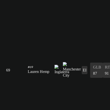
GLB
RI
#69
69
EI
Lauren Hemp
87
91