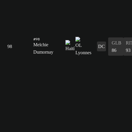
#98
GLB
RI
Melchie
98
DC
86
93
Dumornay