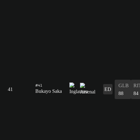
GLB
RI
#41
41
ED
Bukayo Saka
88
84