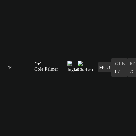
GLB
RI
#44
44
MCO
Cole Palmer
87
75