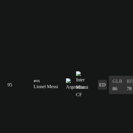
GLB
RI
#95
95
ED
Lionel Messi
86
78