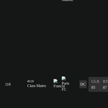
GLB
RI
#118
118
DC
Clara Mateo
85
87