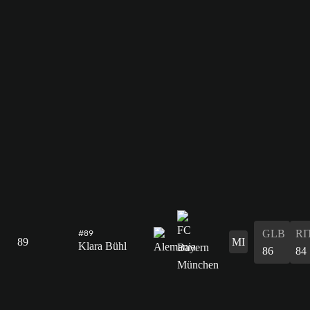
GLB
RI
#89
89
MI
Klara Bühl
86
84