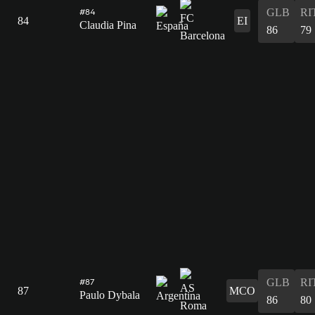
GLB
RI
#84
84
EI
Claudia Pina
86
79
GLB
RI
#87
87
MCO
Paulo Dybala
86
80