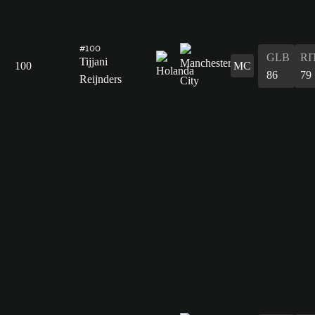
#100
GLB
RI
Tijjani
100
MC
86
79
Reijnders