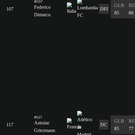
#107
GLB
RI
Federico
107
DFI
85
80
Dimarco
#117
GLB
RI
Antoine
117
DC
85
77
Griezmann