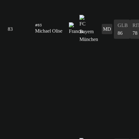
GLB
RI
#83
83
MD
Michael Olise
86
78