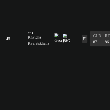
#45
GLB
RI
Khvicha
45
EI
87
86
Kvaratskhelia