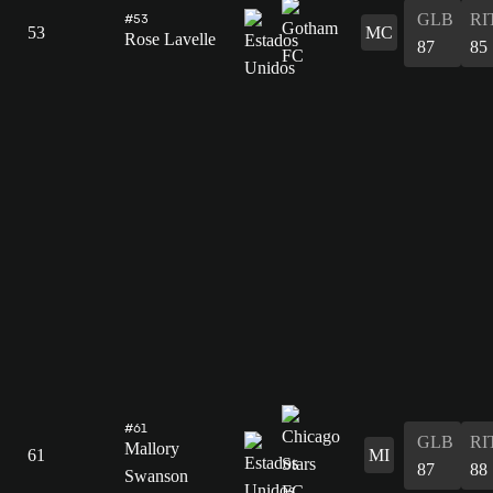
GLB
RI
#53
53
MC
Rose Lavelle
87
85
#61
GLB
RI
Mallory
61
MI
87
88
Swanson