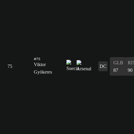
#75
GLB
RI
Viktor
75
DC
87
90
Gyökeres