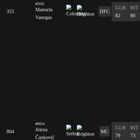
#355
GLB
RIT
Manuela
355
DFC
82
80
Vanegas
#804
GLB
RIT
Jelena
804
MC
79
73
Čanković