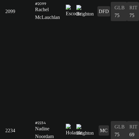
#2099
GLB
RIT
Rachel
2099
DFD
75
75
McLauchlan
#2234
GLB
RIT
Nadine
2234
MC
75
69
Noordam