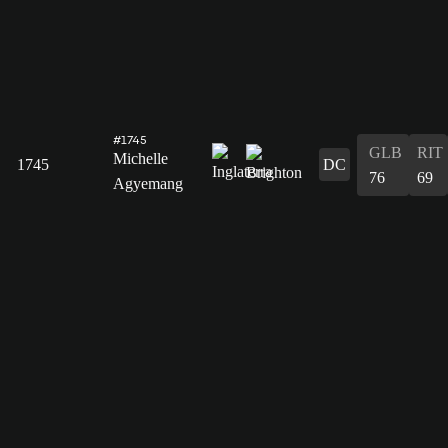
#1745
GLB
RIT
Michelle
1745
DC
76
69
Agyemang