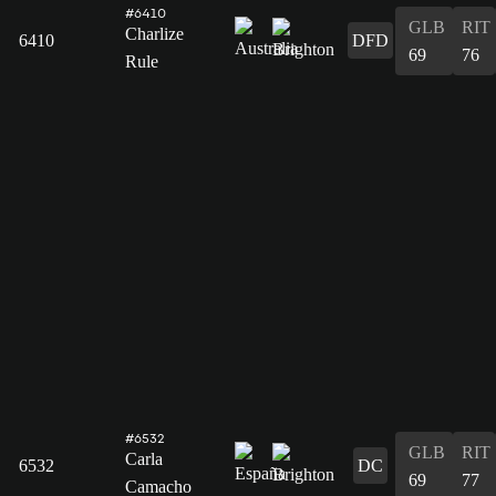
#6410
GLB
RIT
Charlize
6410
DFD
69
76
Rule
#6532
GLB
RIT
Carla
6532
DC
69
77
Camacho