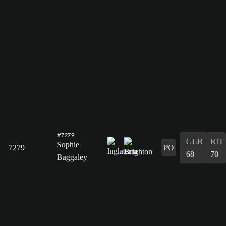
#7279
GLB
RIT
Sophie
7279
PO
68
70
Baggaley