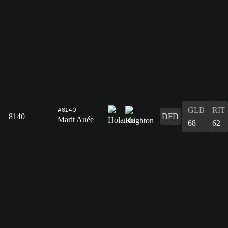
GLB
RIT
#8140
8140
DFD
Marit Auée
68
62