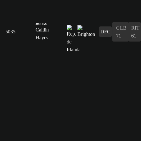
#5035
GLB
RIT
Caitlin
5035
DFC
71
61
Hayes