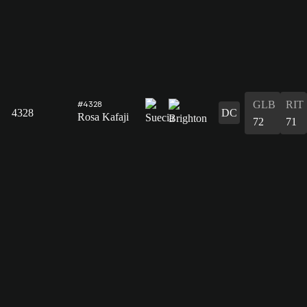
GLB
RIT
#4328
4328
DC
Rosa Kafaji
72
71