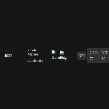
#4022
GLB
RIT
Marisa
4022
DFI
72
68
Olislagers