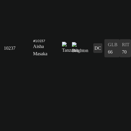
#10237
GLB
RIT
Aisha
10237
DC
66
70
Masaka