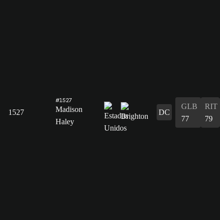
#1527
GLB
RIT
Madison
1527
DC
77
79
Haley