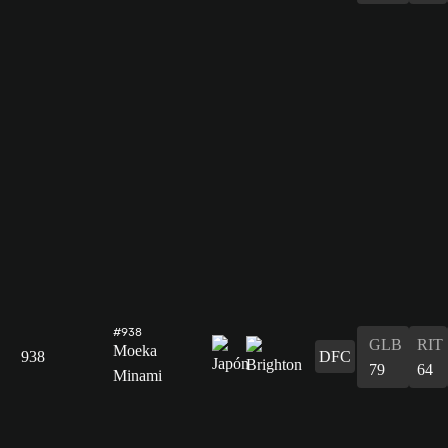
#938
GLB
RIT
Moeka
938
DFC
79
64
Minami