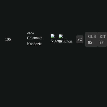
#106
GLB
RIT
Chiamaka
106
PO
85
87
Nnadozie