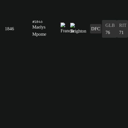
#1846
GLB
RIT
Maelys
1846
DFC
76
71
Mpome