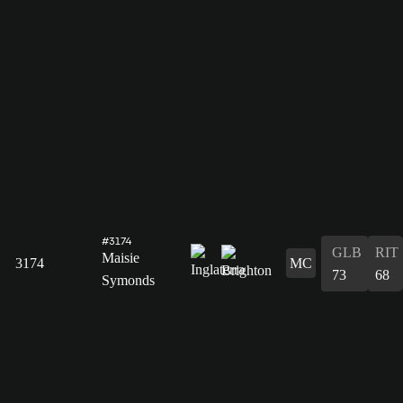
#3174
GLB
RIT
Maisie
3174
MC
73
68
Symonds