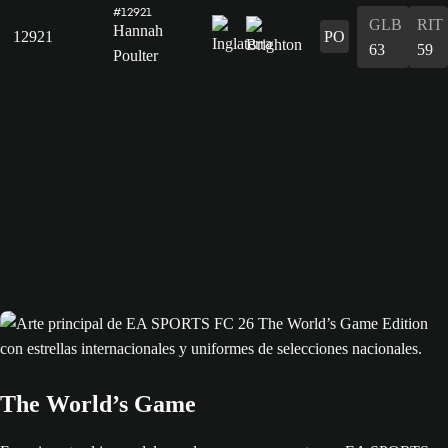
#12921
GLB
RIT
Hannah
12921
PO
63
59
Poulter
The World’s Game