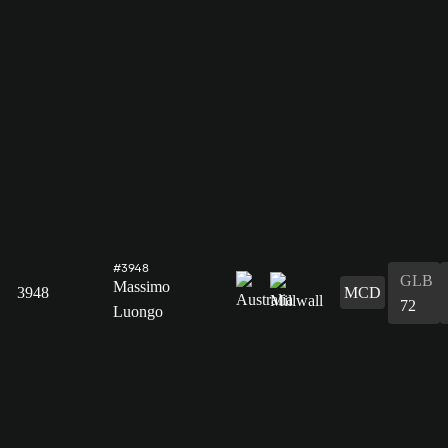
#3948
GLB
Massimo
3948
MCD
72
Luongo