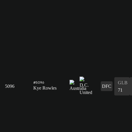
GLB
#5096
5096
DFC
Kye Rowles
71