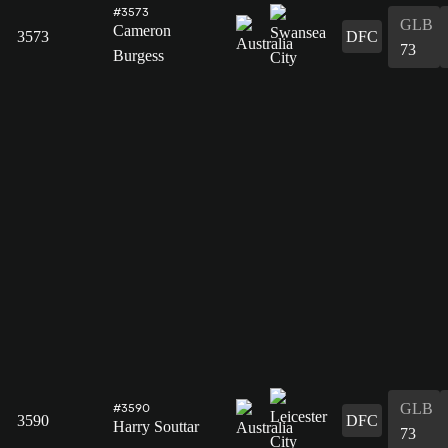
#3573
GLB
Cameron
3573
DFC
73
Burgess
GLB
#3590
3590
DFC
Harry Souttar
73