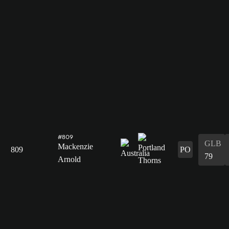
#809
GLB
Mackenzie
809
PO
79
Arnold