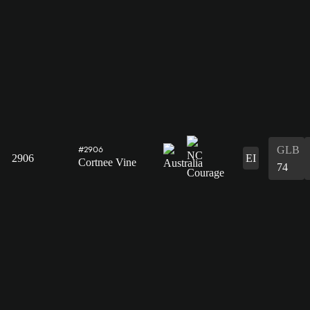
GLB
#2906
2906
EI
Cortnee Vine
74