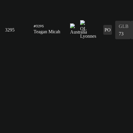
GLB
#3295
3295
PO
Teagan Micah
73