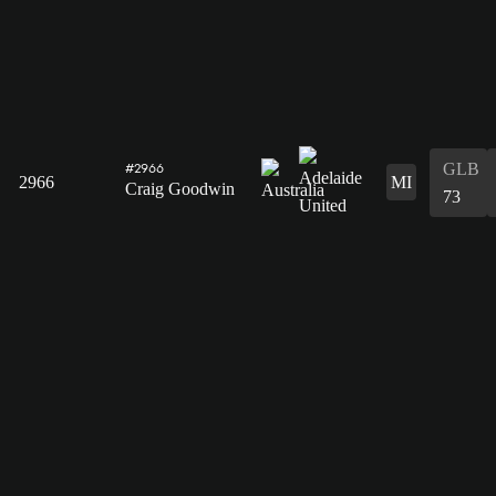
GLB
#2966
2966
MI
Craig Goodwin
73