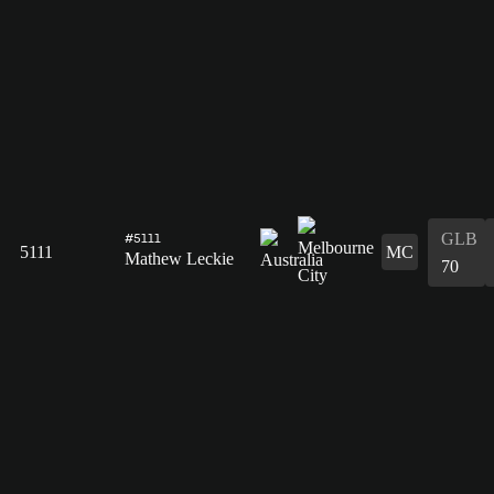
GLB
#5111
5111
MC
Mathew Leckie
70