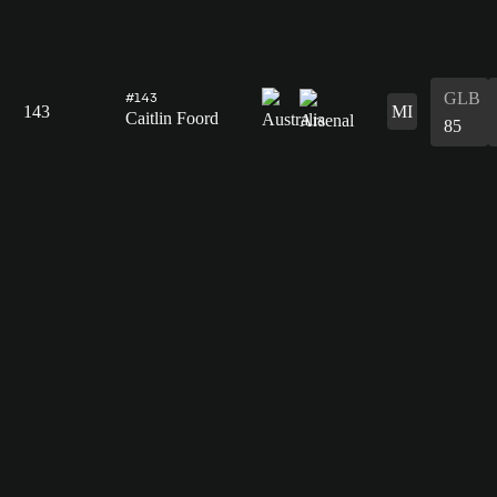
GLB
#143
143
MI
Caitlin Foord
85