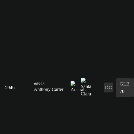
GLB
#5946
5946
DC
Anthony Carter
70