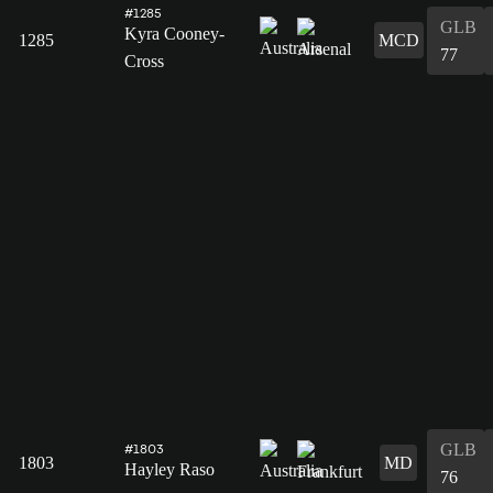
#1285
GLB
Kyra Cooney-
1285
MCD
77
Cross
GLB
#1803
1803
MD
Hayley Raso
76