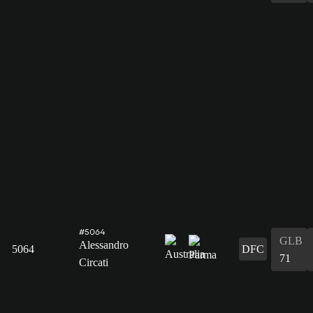
#5064
GLB
Alessandro
5064
DFC
71
Circati