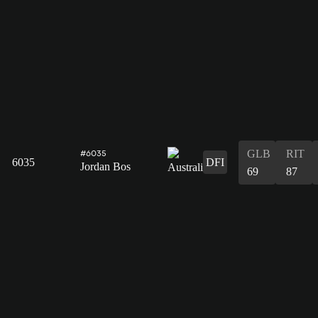
GLB
RIT
#6035
6035
DFI
Jordan Bos
69
87