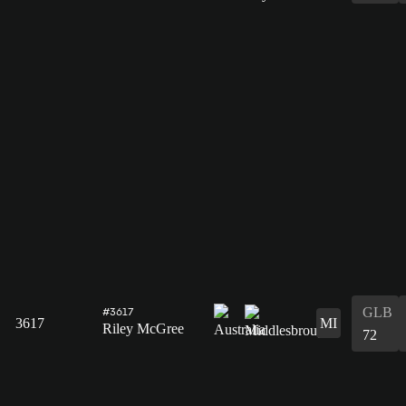
GLB
#3617
3617
MI
Riley McGree
72