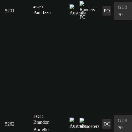
GLB
#5231
5231
PO
Paul Izzo
70
#5262
GLB
Brandon
5262
DC
70
Borrello