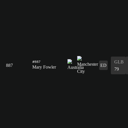
GLB
#887
887
ED
Mary Fowler
79