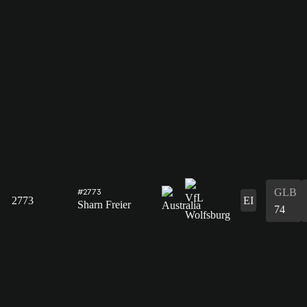
GLB
#2773
2773
EI
Sharn Freier
74