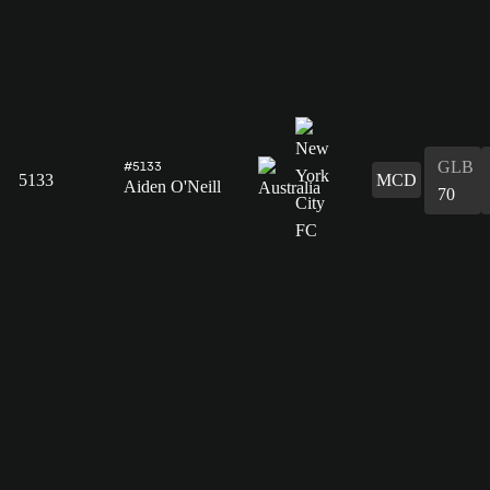
GLB
#5133
5133
MCD
Aiden O'Neill
70