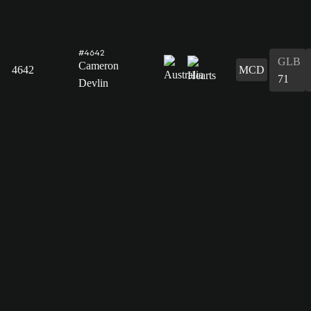
#4642
GLB
Cameron
4642
MCD
71
Devlin