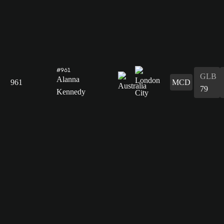
#961
GLB
Alanna
961
MCD
79
Kennedy