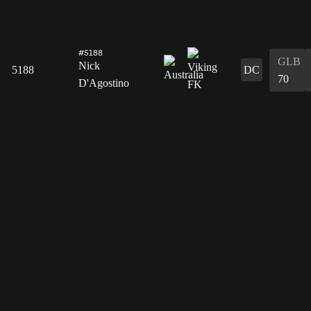
#5188
GLB
Nick
5188
DC
70
D'Agostino