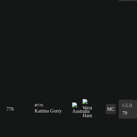
GLB
#776
776
MC
Katrina Gorry
79