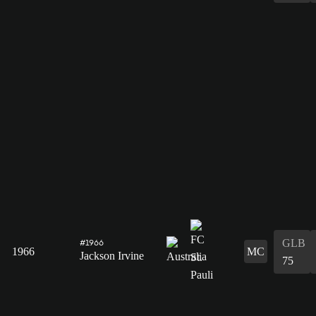
GLB
#1966
1966
MC
Jackson Irvine
75