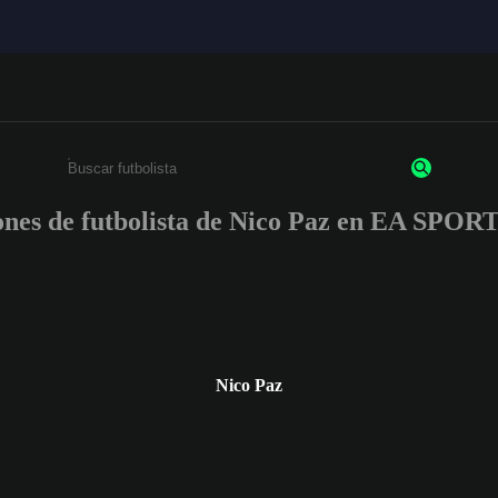
iones de futbolista de Nico Paz en EA SPO
Ingresa un mínimo de 3 caracteres o números
Nico Paz