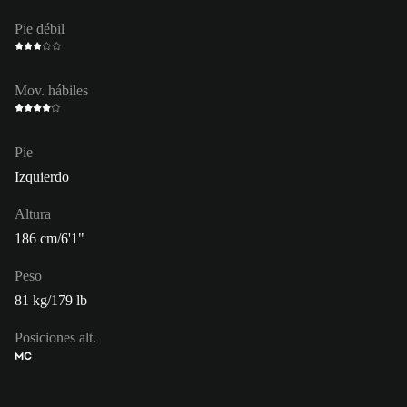
Pie débil
Mov. hábiles
Pie
Izquierdo
Altura
186 cm/6'1"
Peso
81 kg/179 lb
Posiciones alt.
MC