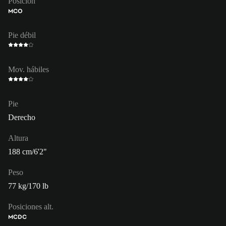
Posición
MCO
Pie débil
Mov. hábiles
Pie
Derecho
Altura
188 cm/6'2"
Peso
77 kg/170 lb
Posiciones alt.
MC
DC