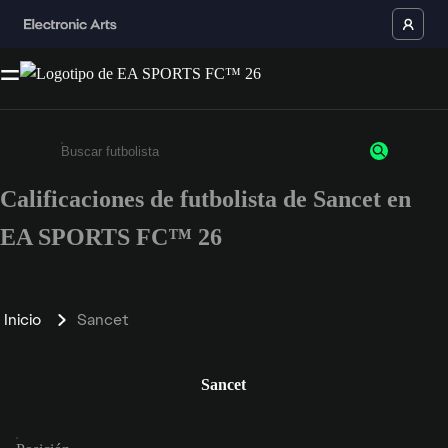
Calificaciones de futbolista de Sancet en
Ingresa un mínimo de 3 caracteres o números
EA SPORTS FC™ 26
Inicio
Sancet
Sancet