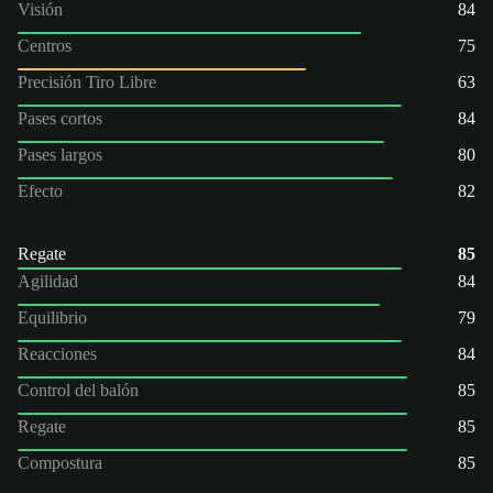
Visión
84
Centros
75
Precisión Tiro Libre
63
Pases cortos
84
Pases largos
80
Efecto
82
Regate
85
Agilidad
84
Equilibrio
79
Reacciones
84
Control del balón
85
Regate
85
Compostura
85