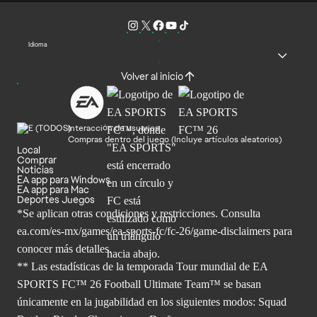
Idioma
Volver al inicio
Interacción de usuarios
Compras dentro del juego (Incluye artículos aleatorios)
Local
Comprar
Noticias
EA app para Windows
EA app para Mac
Deportes Juegos
*Se aplican otras condiciones y restricciones. Consulta
ea.com/
es-mx/games/ea-sports-fc/fc-26/game-disclaimers para
conocer más
detalles.
** Las estadísticas de la temporada Tour mundial de EA
SPORTS FC™ 26 Football Ultimate Team™ se basan
únicamente en la jugabilidad en los siguientes modos: Squad