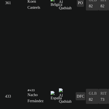
Koen
361
PO
82
82
Casteels
#433
GLB
RIT
Nacho
433
DFC
82
73
Fernández