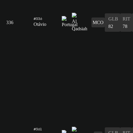
GLB
RIT
#336
336
MCO
Otávio
82
78
#361
GLB
RIT