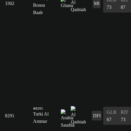
3302
MI
Bonsu
73
87
Baah
#8291
GLB
RIT
Turki Al
8291
DFI
67
73
Ammar