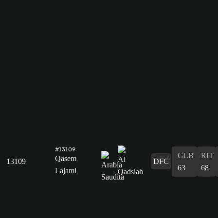
#13109
GLB
RIT
Qasem
13109
DFC
63
68
Lajami