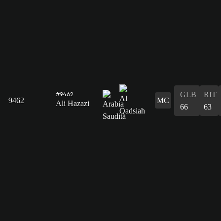
GLB
RIT
#9462
9462
MC
Ali Hazazi
66
63