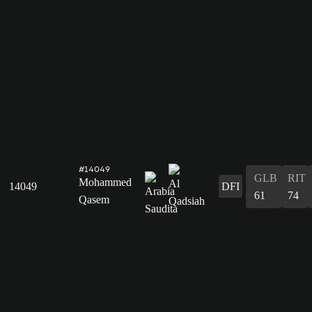
#14049
GLB
RIT
Mohammed
14049
DFI
61
74
Qasem