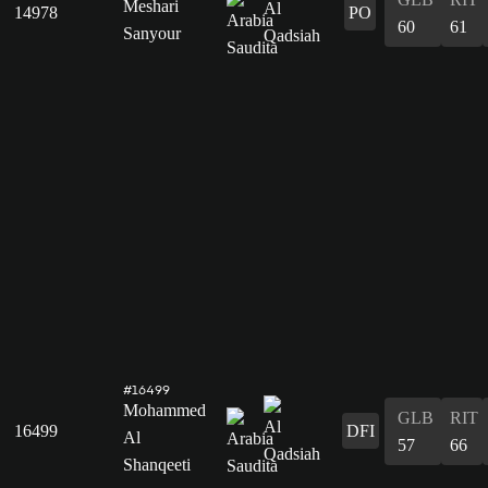
Meshari
14978
PO
60
61
Sanyour
#16499
Mohammed
GLB
RIT
16499
DFI
Al
57
66
Shanqeeti