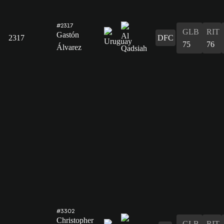
#2317
GLB
RIT
Gastón
2317
DFC
75
76
Álvarez
#3302
Christopher
GLB
RIT