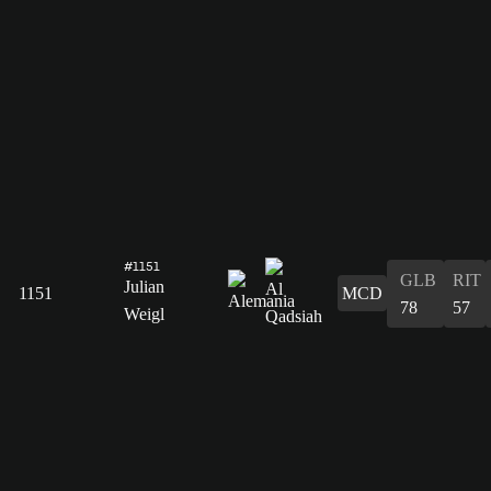
#1151
GLB
RIT
Julian
1151
MCD
78
57
Weigl