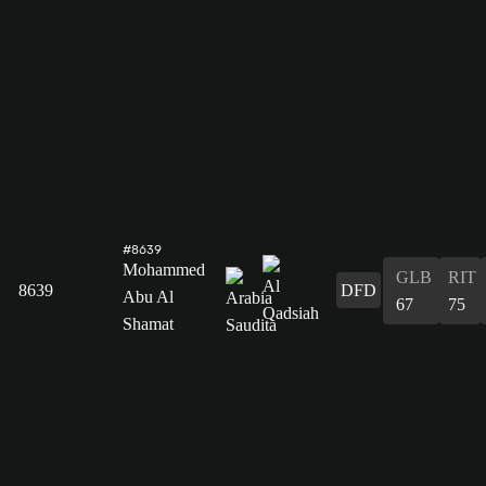
#8639
Mohammed
GLB
RIT
8639
DFD
Abu Al
67
75
Shamat