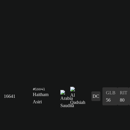
#16641
GLB
RIT
Haitham
16641
DC
56
80
Asiri