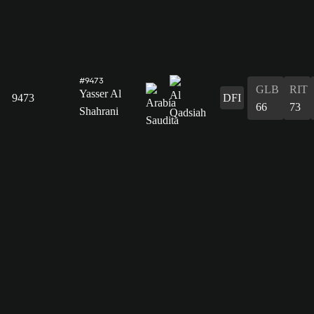
#9473
GLB
RIT
Yasser Al
9473
DFI
66
73
Shahrani