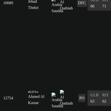
Jehad
10089
DFC
66
71
Thekri
#12754
GLB
RIT
Ahmed Al
12754
PO
63
62
Kassar