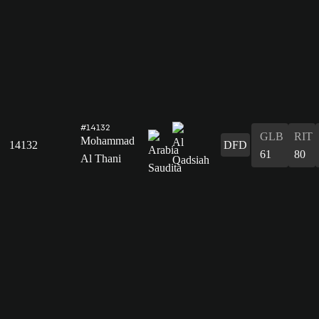
#14132
GLB
RIT
Mohammad
14132
DFD
61
80
Al Thani