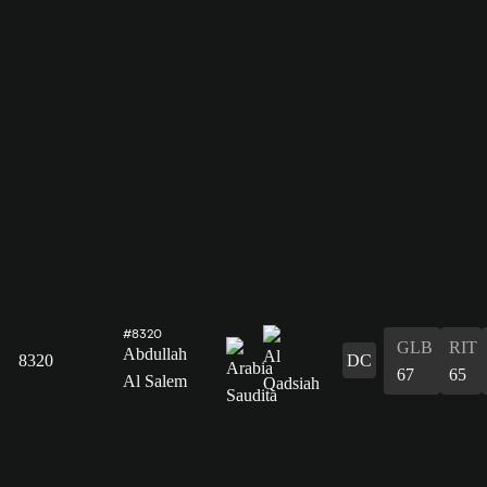
#8320
GLB
RIT
Abdullah
8320
DC
67
65
Al Salem