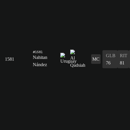
#1581
GLB
RIT
Nahitan
1581
MC
76
81
Nández