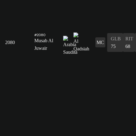
#2080
GLB
RIT
Musab Al
2080
MC
75
68
Juwair