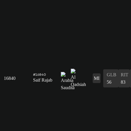
GLB
RIT
#16840
16840
MI
Saif Rajab
56
83