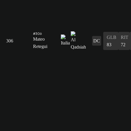
#306
GLB
RIT
Mateo
306
DC
83
72
Retegui