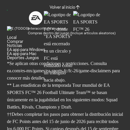
Volver al inicio
Interacción de usuarios
Compras dentro del juego (Incluye artículos aleatorios)
Local
Comprar
Noticias
EA app para Windows
EA app para Mac
Deportes Juegos
*Se aplican otras condiciones y restricciones. Consulta
ea.com/
es-mx/games/ea-sports-fc/fc-26/game-disclaimers para
conocer más
detalles.
** Las estadísticas de la temporada Tour mundial de EA
SPORTS FC™ 26 Football Ultimate Team™ se basan
únicamente en la jugabilidad en los siguientes modos: Squad
Battles, Rivals, Champions y Draft.
††Debes completar los pasos para obtener la distribución inicial
de FC Points antes del 15 de junio de 2026 para recibir todos
los 6,000 FC Points. Si canjeas después del 15 de septiembre