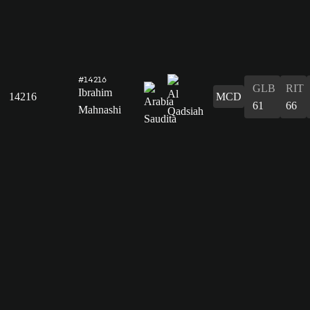
#14216
GLB
RIT
Ibrahim
14216
MCD
61
66
Mahnashi