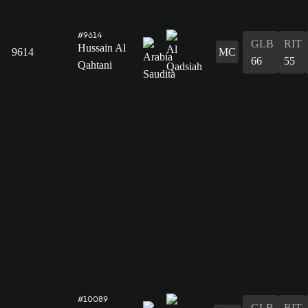
#9614
GLB
RIT
Hussain Al
9614
MC
66
55
Qahtani
#10089
GLB
RIT