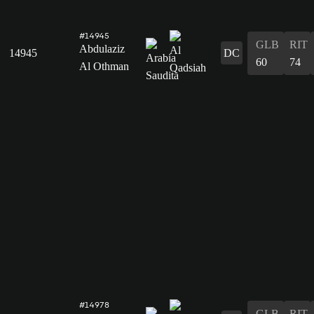
#14945
GLB
RIT
Abdulaziz
14945
DC
60
74
Al Othman
#14978
GLB
RIT