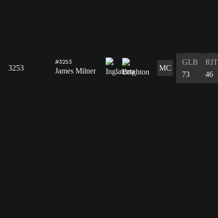
GLB
RIT
#3253
3253
MC
James Milner
73
46