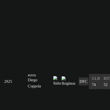
#2925
GLB
RIT
Diego
2925
DFC
74
52
Coppola