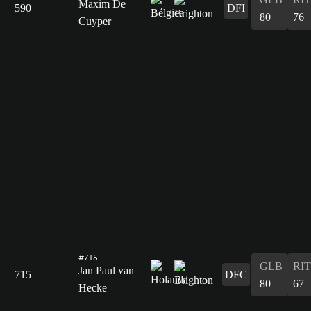
Maxim De
590
DFI
80
76
Cuyper
#715
GLB
RIT
Jan Paul van
715
DFC
80
67
Hecke