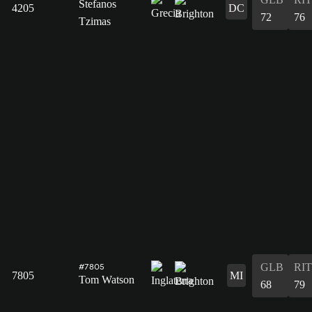
Stefanos
4205
DC
72
76
Tzimas
GLB
RIT
#7805
7805
MI
Tom Watson
68
79