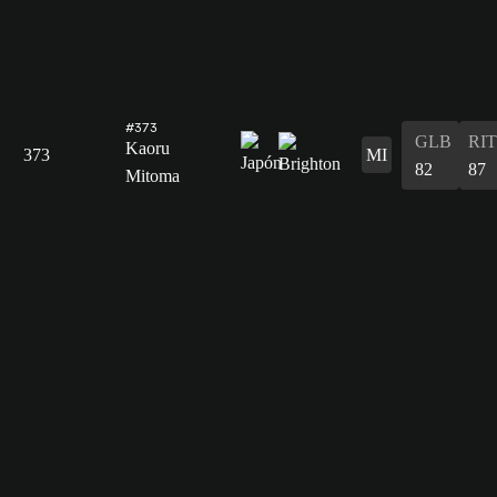
#373
GLB
RIT
Kaoru
373
MI
82
87
Mitoma