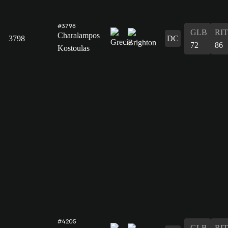
#3798
GLB
RIT
Charalampos
3798
DC
72
86
Kostoulas
#4205
GLB
RIT