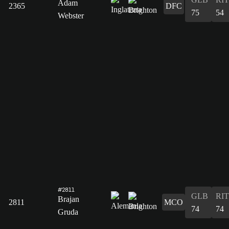
Adam
2365
DFC
75
54
Webster
#2811
GLB
RIT
Brajan
2811
MCO
74
74
Gruda