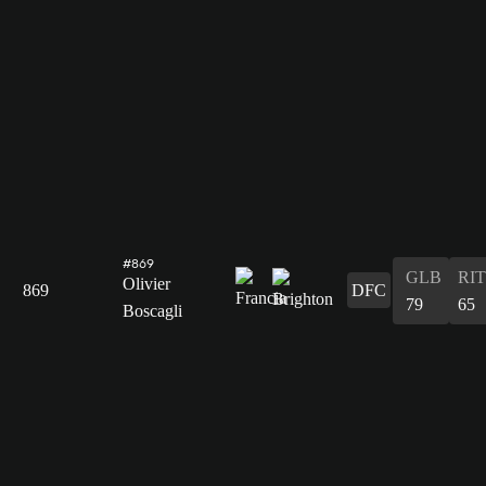
#869
GLB
RIT
Olivier
869
DFC
79
65
Boscagli