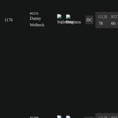
#1176
GLB
RIT
Danny
1176
DC
78
60
Welbeck
GLB
RIT
#1198