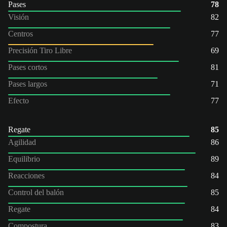
Pases
78
Visión
82
Centros
77
Precisión Tiro Libre
69
Pases cortos
81
Pases largos
71
Efecto
77
Regate
85
Agilidad
86
Equilibrio
89
Reacciones
84
Control del balón
85
Regate
84
Compostura
83