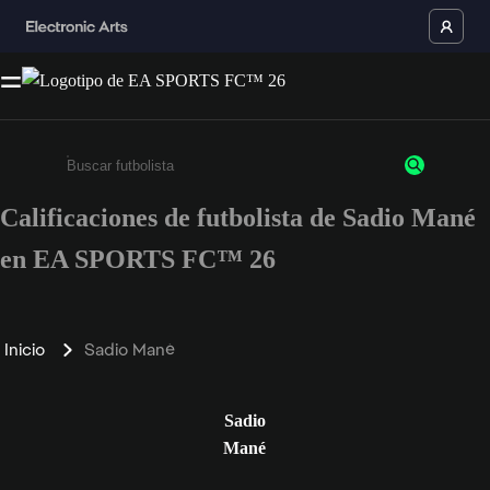
Calificaciones de futbolista de Sadio Mané
Ingresa un mínimo de 3 caracteres o números
en EA SPORTS FC™ 26
Inicio
Sadio Mané
Sadio
Mané