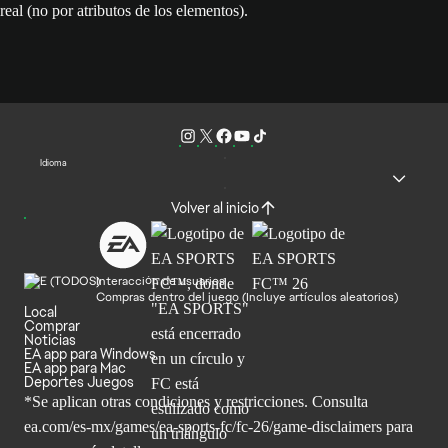
real (no por atributos de los elementos).
Idioma
Volver al inicio
Interacción de usuarios
Compras dentro del juego (Incluye artículos aleatorios)
Local
Comprar
Noticias
EA app para Windows
EA app para Mac
Deportes Juegos
*Se aplican otras condiciones y restricciones. Consulta
ea.com/
es-mx/games/ea-sports-fc/fc-26/game-disclaimers para