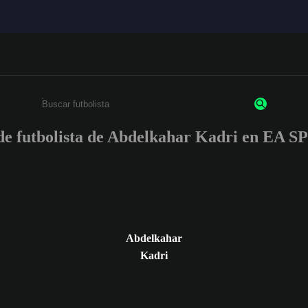
s de futbolista de Abdelkahar Kadri en EA
Ingresa un mínimo de 3 caracteres o números
Abdelkahar
Kadri