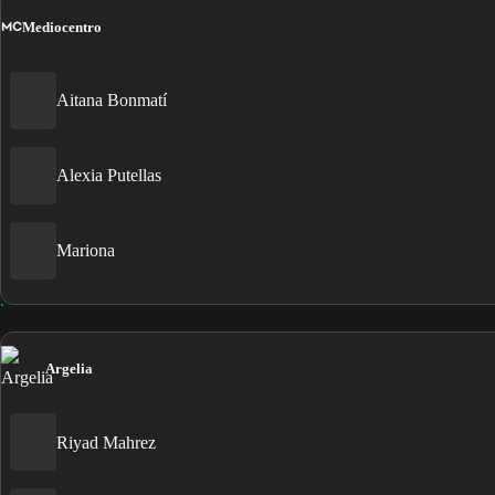
MC
Mediocentro
Aitana Bonmatí
Alexia Putellas
Mariona
Argelia
Riyad Mahrez