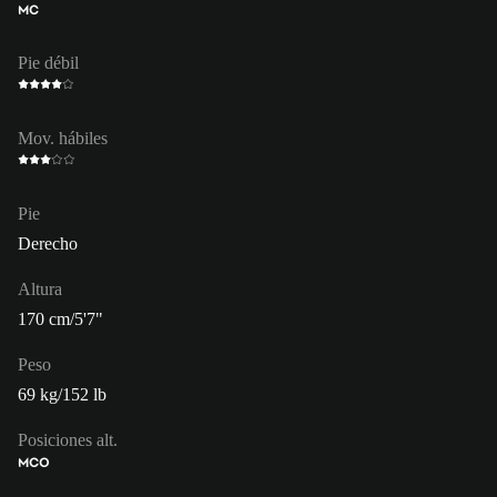
MC
Pie débil
Mov. hábiles
Pie
Derecho
Altura
170 cm/5'7"
Peso
69 kg/152 lb
Posiciones alt.
MCO