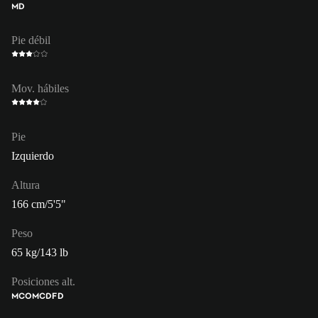
MD
Pie débil
Mov. hábiles
Pie
Izquierdo
Altura
166 cm/5'5"
Peso
65 kg/143 lb
Posiciones alt.
MCO
MC
DFD