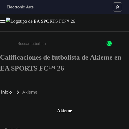
Calificaciones de futbolista de Akieme en
Ingresa un mínimo de 3 caracteres o números
EA SPORTS FC™ 26
Inicio
Akieme
Akieme