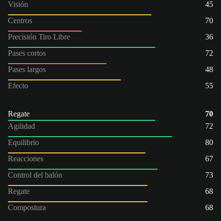
Visión
45
Centros
70
Precisión Tiro Libre
36
Pases cortos
72
Pases largos
48
Efecto
55
Regate
70
Agilidad
72
Equilibrio
80
Reacciones
67
Control del balón
73
Regate
68
Compostura
68