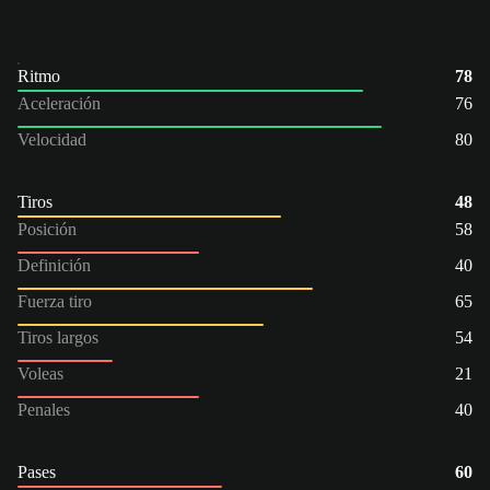
Ritmo
78
Aceleración
76
Velocidad
80
Tiros
48
Posición
58
Definición
40
Fuerza tiro
65
Tiros largos
54
Voleas
21
Penales
40
Pases
60