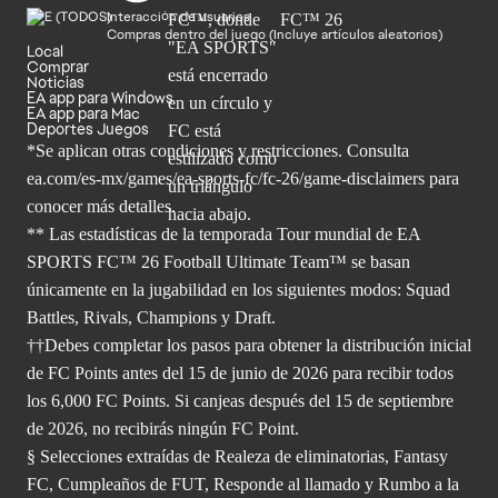
Interacción de usuarios
Compras dentro del juego (Incluye artículos aleatorios)
Local
Comprar
Noticias
EA app para Windows
EA app para Mac
Deportes Juegos
*Se aplican otras condiciones y restricciones. Consulta
ea.com/
es-mx/games/ea-sports-fc/fc-26/game-disclaimers para
conocer más
detalles.
** Las estadísticas de la temporada Tour mundial de EA
SPORTS FC™ 26 Football Ultimate Team™ se basan
únicamente en la jugabilidad en los siguientes modos: Squad
Battles, Rivals, Champions y Draft.
††Debes completar los pasos para obtener la distribución inicial
de FC Points antes del 15 de junio de 2026 para recibir todos
los 6,000 FC Points. Si canjeas después del 15 de septiembre
de 2026, no recibirás ningún FC Point.
§ Selecciones extraídas de Realeza de eliminatorias, Fantasy
FC, Cumpleaños de FUT, Responde al llamado y Rumbo a la