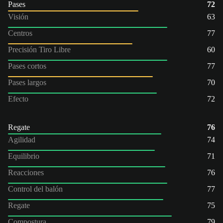
Pases
72
Visión
63
Centros
77
Precisión Tiro Libre
60
Pases cortos
77
Pases largos
70
Efecto
72
Regate
76
Agilidad
74
Equilibrio
71
Reacciones
76
Control del balón
77
Regate
75
Compostura
79