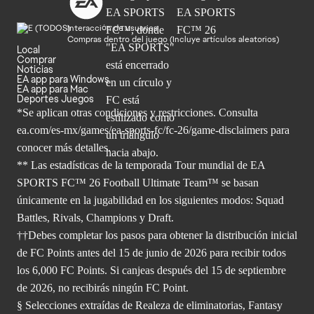
Interacción de usuarios
Compras dentro del juego (Incluye artículos aleatorios)
Local
Comprar
Noticias
EA app para Windows
EA app para Mac
Deportes Juegos
*Se aplican otras condiciones y restricciones. Consulta
ea.com/
es-mx/games/ea-sports-fc/fc-26/game-disclaimers para
conocer más
detalles.
** Las estadísticas de la temporada Tour mundial de EA
SPORTS FC™ 26 Football Ultimate Team™ se basan
únicamente en la jugabilidad en los siguientes modos: Squad
Battles, Rivals, Champions y Draft.
††Debes completar los pasos para obtener la distribución inicial
de FC Points antes del 15 de junio de 2026 para recibir todos
los 6,000 FC Points. Si canjeas después del 15 de septiembre
de 2026, no recibirás ningún FC Point.
§ Selecciones extraídas de Realeza de eliminatorias, Fantasy