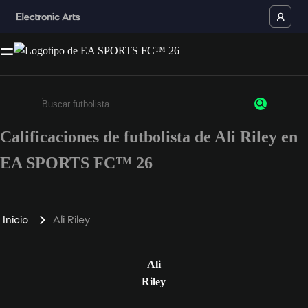
Calificaciones de futbolista de Ali Riley en
Ingresa un mínimo de 3 caracteres o números
EA SPORTS FC™ 26
Inicio
Ali Riley
Ali
Riley