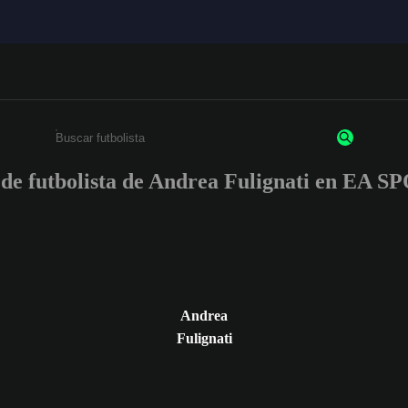
s de futbolista de Andrea Fulignati en EA
Ingresa un mínimo de 3 caracteres o números
Andrea
Fulignati