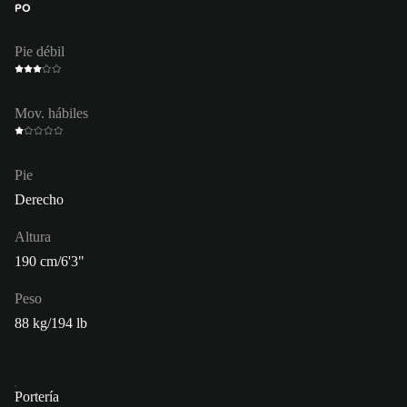
PO
Pie débil
Mov. hábiles
Pie
Derecho
Altura
190 cm/6'3"
Peso
88 kg/194 lb
Portería