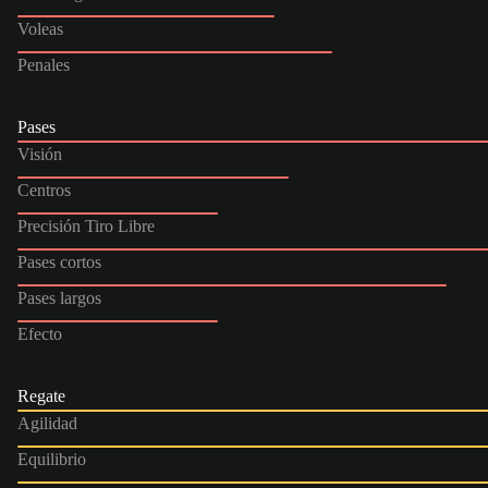
Voleas
Penales
Pases
Visión
Centros
Precisión Tiro Libre
Pases cortos
Pases largos
Efecto
Regate
Agilidad
Equilibrio