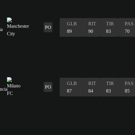
GLB
RIT
TIR
PAS
PO
89
90
83
70
GLB
RIT
TIR
PAS
PO
87
84
83
85