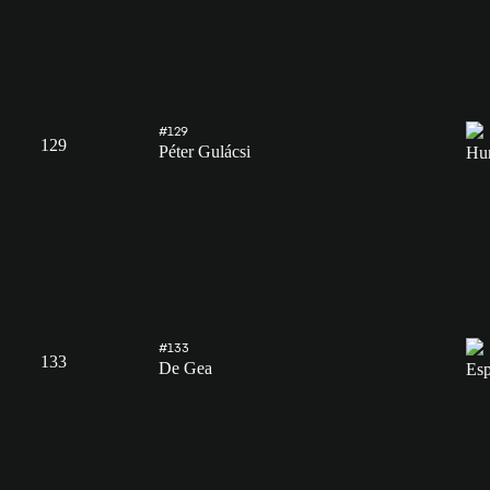
#129
129
Péter Gulácsi
#133
133
De Gea