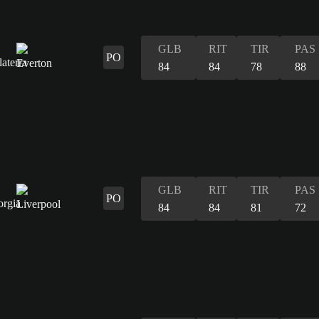
GLB
RIT
TIR
PAS
PO
84
84
78
88
GLB
RIT
TIR
PAS
PO
84
84
81
72