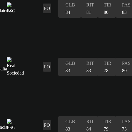
GLB
RIT
TIR
PAS
PO
84
81
80
83
GLB
RIT
TIR
PAS
PO
83
83
78
80
GLB
RIT
TIR
PAS
PO
83
84
79
73