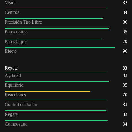
Visión
82
Centros
84
Precisión Tiro Libre
80
Pases cortos
85
Pases largos
79
Efecto
90
Regate
83
Agilidad
83
Equilibrio
85
Reacciones
70
Control del balón
83
Regate
83
Compostura
84