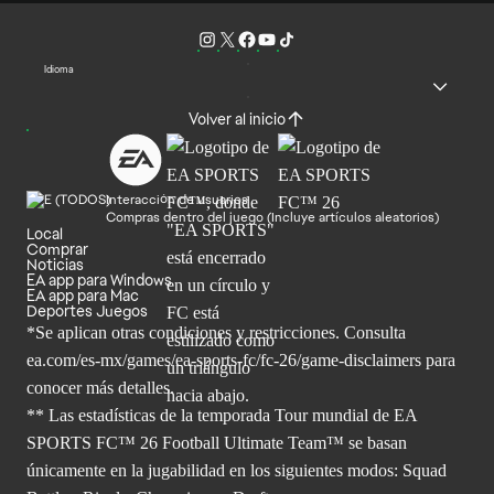
Idioma
Volver al inicio
Interacción de usuarios
Compras dentro del juego (Incluye artículos aleatorios)
Local
Comprar
Noticias
EA app para Windows
EA app para Mac
Deportes Juegos
*Se aplican otras condiciones y restricciones. Consulta
ea.com/
es-mx/games/ea-sports-fc/fc-26/game-disclaimers para
conocer más
detalles.
** Las estadísticas de la temporada Tour mundial de EA
SPORTS FC™ 26 Football Ultimate Team™ se basan
únicamente en la jugabilidad en los siguientes modos: Squad