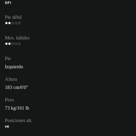
DFI
Pie débil
Mov. hábiles
Pie
Izquierdo
Altura
183 cm/6'0"
Peso
73 kg/161 lb
Posiciones alt.
MI