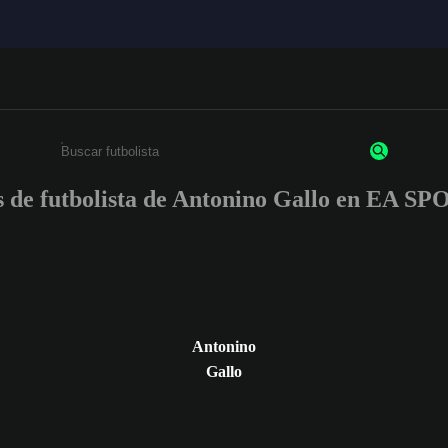
es de futbolista de Antonino Gallo en EA 
Ingresa un mínimo de 3 caracteres o números
Antonino
Gallo