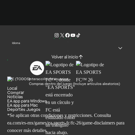
Idioma
Volver al inicio
Interacción de usuarios
Compras dentro del juego (Incluye artículos aleatorios)
Local
Comprar
Noticias
EA app para Windows
EA app para Mac
Deportes Juegos
*Se aplican otras condiciones y restricciones. Consulta
ea.com/
es-mx/games/ea-sports-fc/fc-26/game-disclaimers para
conocer más
detalles.