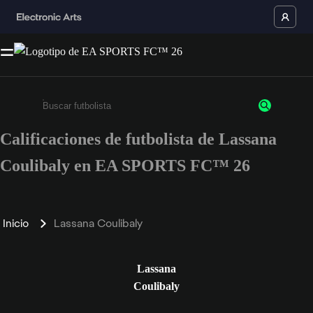
Calificaciones de futbolista de Lassana
Ingresa un mínimo de 3 caracteres o números
Coulibaly en EA SPORTS FC™ 26
Inicio
Lassana Coulibaly
Lassana
Coulibaly