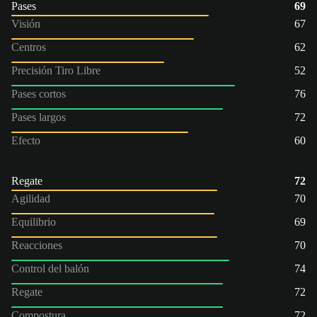
Pases
69
Visión
67
Centros
62
Precisión Tiro Libre
52
Pases cortos
76
Pases largos
72
Efecto
60
Regate
72
Agilidad
70
Equilibrio
69
Reacciones
70
Control del balón
74
Regate
72
Compostura
72