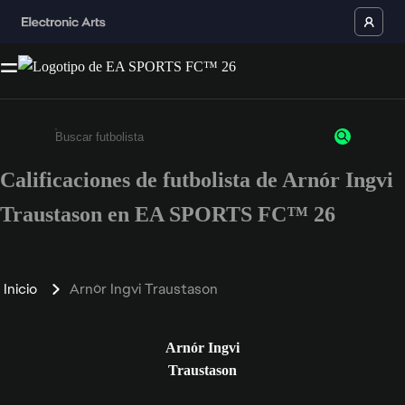
Calificaciones de futbolista de Arnór Ingvi
Ingresa un mínimo de 3 caracteres o números
Traustason en EA SPORTS FC™ 26
Inicio
Arnór Ingvi Traustason
Arnór Ingvi
Traustason