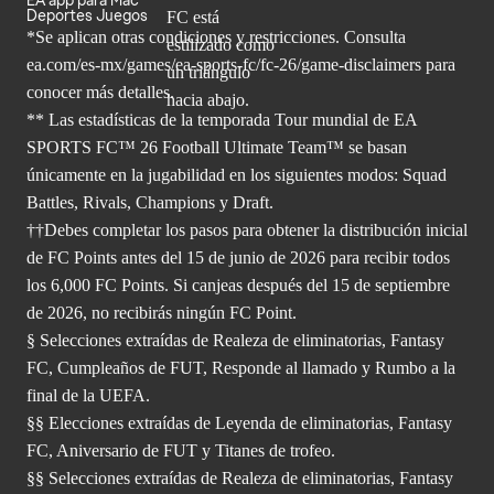
EA app para Mac
Deportes Juegos
*Se aplican otras condiciones y restricciones. Consulta
ea.com/
es-mx/games/ea-sports-fc/fc-26/game-disclaimers para
conocer más
detalles.
** Las estadísticas de la temporada Tour mundial de EA
SPORTS FC™ 26 Football Ultimate Team™ se basan
únicamente en la jugabilidad en los siguientes modos: Squad
Battles, Rivals, Champions y Draft.
††Debes completar los pasos para obtener la distribución inicial
de FC Points antes del 15 de junio de 2026 para recibir todos
los 6,000 FC Points. Si canjeas después del 15 de septiembre
de 2026, no recibirás ningún FC Point.
§ Selecciones extraídas de Realeza de eliminatorias, Fantasy
FC, Cumpleaños de FUT, Responde al llamado y Rumbo a la
final de la UEFA.
§§ Elecciones extraídas de Leyenda de eliminatorias, Fantasy
FC, Aniversario de FUT y Titanes de trofeo.
§§ Selecciones extraídas de Realeza de eliminatorias, Fantasy