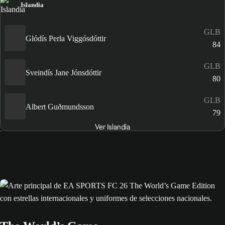
Islandia
GLB
Glódís Perla Viggósdóttir
84
GLB
Sveindís Jane Jónsdóttir
80
GLB
Albert Guðmundsson
79
Ver Islandia