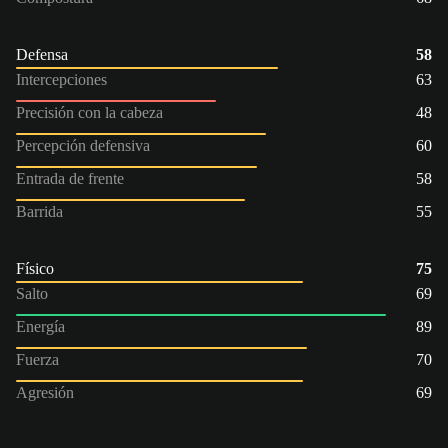
Defensa
58
Intercepciones
63
Precisión con la cabeza
48
Percepción defensiva
60
Entrada de frente
58
Barrida
55
Físico
75
Salto
69
Energía
89
Fuerza
70
Agresión
69