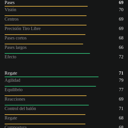
Pases
69
Visión
70
Centros
69
Precisión Tiro Libre
69
Pases cortos
68
Pases largos
66
Efecto
72
Regate
71
Agilidad
79
Equilibrio
77
Reacciones
69
Control del balón
71
Regate
68
Compostura
68