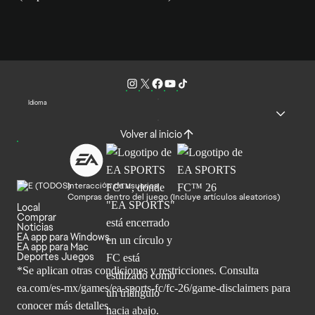
Idioma
Volver al inicio
Interacción de usuarios
Compras dentro del juego (Incluye artículos aleatorios)
Local
Comprar
Noticias
EA app para Windows
EA app para Mac
Deportes Juegos
*Se aplican otras condiciones y restricciones. Consulta
ea.com/
es-mx/games/ea-sports-fc/fc-26/game-disclaimers para
conocer más
detalles.