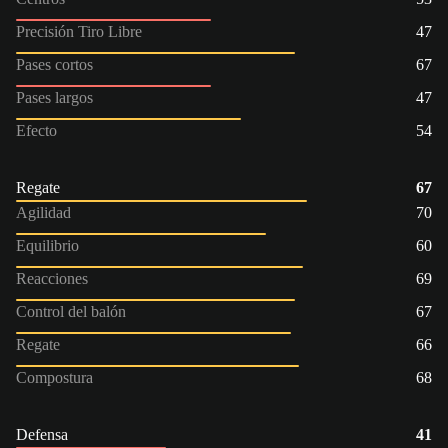
Precisión Tiro Libre
47
Pases cortos
67
Pases largos
47
Efecto
54
Regate
67
Agilidad
70
Equilibrio
60
Reacciones
69
Control del balón
67
Regate
66
Compostura
68
Defensa
41