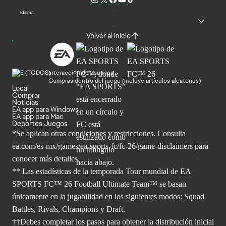
Idioma
Volver al inicio
Interacción de usuarios
Compras dentro del juego (Incluye artículos aleatorios)
Local
Comprar
Noticias
EA app para Windows
EA app para Mac
Deportes Juegos
*Se aplican otras condiciones y restricciones. Consulta
ea.com/
es-mx/games/ea-sports-fc/fc-26/game-disclaimers para
conocer más
detalles.
** Las estadísticas de la temporada Tour mundial de EA
SPORTS FC™ 26 Football Ultimate Team™ se basan
únicamente en la jugabilidad en los siguientes modos: Squad
Battles, Rivals, Champions y Draft.
††Debes completar los pasos para obtener la distribución inicial