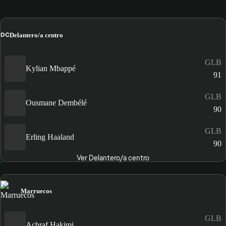
DC
Delantero/a centro
GLB
Kylian Mbappé
91
GLB
Ousmane Dembélé
90
GLB
Erling Haaland
90
Ver Delantero/a centro
Marruecos
GLB
Achraf Hakimi