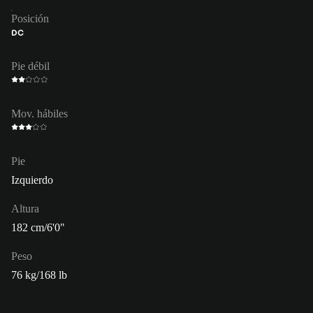
Posición
DC
Pie débil
Mov. hábiles
Pie
Izquierdo
Altura
182 cm/6'0"
Peso
76 kg/168 lb