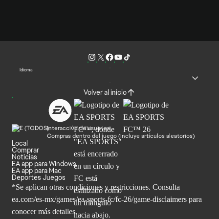
Idioma
Volver al inicio
Interacción de usuarios
Compras dentro del juego (Incluye artículos aleatorios)
Local
Comprar
Noticias
EA app para Windows
EA app para Mac
Deportes Juegos
*Se aplican otras condiciones y restricciones. Consulta
ea.com/
es-mx/games/ea-sports-fc/fc-26/game-disclaimers para
conocer más
detalles.