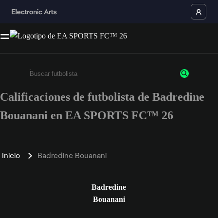
Calificaciones de futbolista de Badredine
Ingresa un mínimo de 3 caracteres o números
Bouanani en EA SPORTS FC™ 26
Inicio
Badredine Bouanani
Badredine
Bouanani