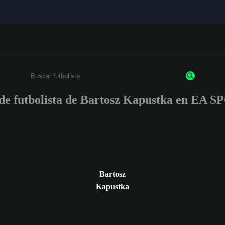
s de futbolista de Bartosz Kapustka en EA
Ingresa un mínimo de 3 caracteres o números
Bartosz
Kapustka